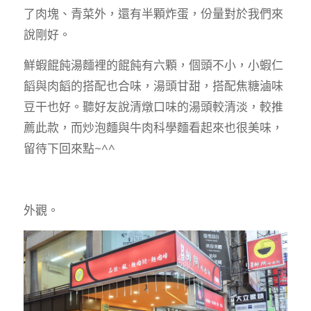
了肉塊、青菜外，還有半顆炸蛋，份量對於我們來
說剛好。
鮮蝦餛飩湯麵裡的餛飩有六顆，個頭不小，小蝦仁
饀與肉饀的搭配也合味，湯頭甘甜，搭配焦糖滷味
豆干也好。聽好友說清燉口味的湯頭較清淡，較推
薦此款，而炒泡麵與牛肉科學麵看起來也很美味，
留待下回來點~^^
外觀。