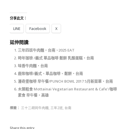
分享此文：
LINE
Facebook
X
延伸閱讀:
三年四班牛肉麵‧台南 ~2025 EAT
時年珈琲 /義式 單品咖啡 鬆餅 乳酪蛋糕‧台南
味香牛肉麵‧台南
鹿柴咖啡/義式、單品咖啡、鬆餅‧台南
潘奇堡咖啡 早午餐/PUNCH BOWL 2017 5月新菜單‧台南
木葉粗食 Mottainai Vegetarian Restaurant & Cafe’/咖啡
素食 早午餐‧高雄
標籤：
三十二胡同牛肉麵
,
三年2班
,
台南
Share this entry