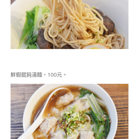
鮮蝦餛飩湯麵，100元。