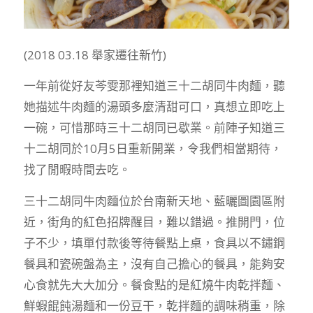
(2018 03.18 舉家遷往新竹)
一年前從好友芩雯那裡知道三十二胡同牛肉麵，聽
她描述牛肉麵的湯頭多麼清甜可口，真想立即吃上
一碗，可惜那時三十二胡同已歇業。前陣子知道三
十二胡同於10月5日重新開業，令我們相當期待，
找了閒暇時間去吃。
三十二胡同牛肉麵位於台南新天地、藍曬圖園區附
近，街角的紅色招牌醒目，難以錯過。推開門，位
子不少，填單付款後等待餐點上桌，食具以不鏽鋼
餐具和瓷碗盤為主，沒有自己擔心的餐具，能夠安
心食就先大大加分。餐食點的是紅燒牛肉乾拌麵、
鮮蝦餛飩湯麵和一份豆干，乾拌麵的調味稍重，除