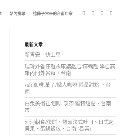
章
站內搜尋
這陣子常去的台南店家
最新文章
新青安。快上車。
瑞玲外省仔麵永康旗艦店/麻醬麵 學自高
雄內門外省麵‧台南
salt.珈琲.菓子/職人咖啡 限量甜點 ‧台
南
白兔美術社/咖啡 喫茶 獨特甜點‧台南
市
河河朝食/蛋餅、熱煎法式吐司、日式烤
貝果、蛋餅飯包‧台南 (歇業)