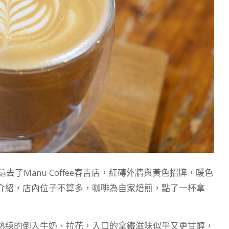
去了Manu Coffee春吉店，紅磚外牆與黃色招牌，暖色
介紹，店內位子不算多，咖啡為自家焙煎，點了一杯拿
熟練的倒入牛奶、拉花，入口的拿鐵滋味似乎又更甘醇，