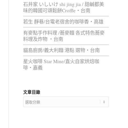
石井家 いしいけ shi jing jia / 甜鹹都美
味的韓國可頌鬆餅Croffle‧台南
若生 靜巷/台電老宿舍的咖啡香‧高雄
有麥點手作料理 /蕎麥麵 各式特色蕎麥
料理及炸物 ‧台南
貓島廚房/義大利麵 港點 選物‧台南
星火咖啡 Star Mine/直火自家烘焙咖
啡‧嘉義
文章目錄
文
章
目
錄