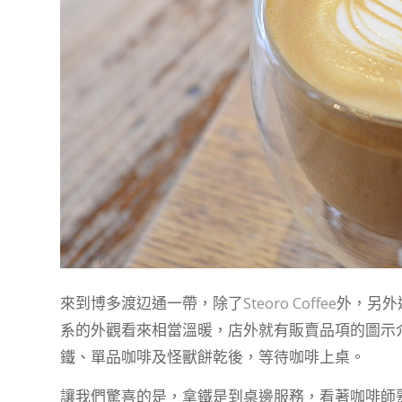
來到博多渡辺通一帶，除了
Steoro Coffee
外，另外還
系的外觀看來相當溫暖，店外就有販賣品項的圖示
鐵、單品咖啡及怪獸餅乾後，等待咖啡上桌。
讓我們驚喜的是，拿鐵是到桌邊服務，看著咖啡師