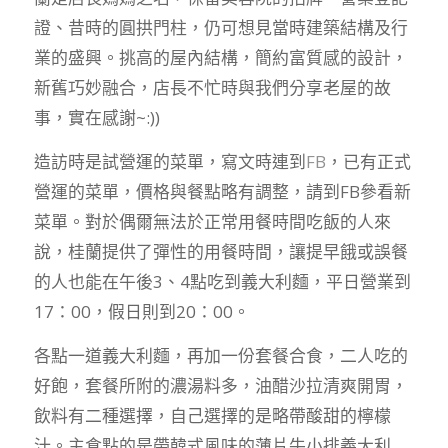
證、昔時的圓拱門柱，仍可想見當時建築結構及行
業的盛興。挑高的屋內結構，簡約富質感的設計，
新舊巧妙融合，店長不忙時與我們分享老屋的故
事，實在感謝~:))
造訪時是試營運的菜單，寫文時連到
FB
，已有正式
營運的菜單，價格與餐點略有調整，請到FB參看新
菜單。對於偶爾無法於正常用餐時間吃飯的人來
說，桂蘭提供了彈性的用餐時間，讓提早餓或誤餐
的人也能在午後3、4點吃到義大利麵，平日營業到
17：00，假日則到20：00。
各點一道義大利麵，再加一份套餐合食，二人吃的
好飽，套餐所附的濃湯料多，油醋沙拉清爽開胃，
飲料有二種選擇，自己選擇的是略帶酸甜的檸檬
汁。主食點的是帶韓式風味的薄片牛小排義大利