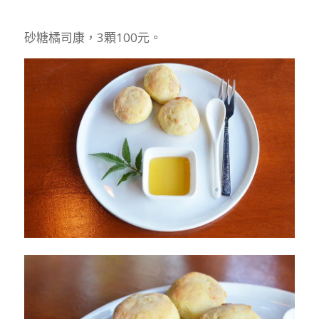
砂糖橘司康，3顆100元。