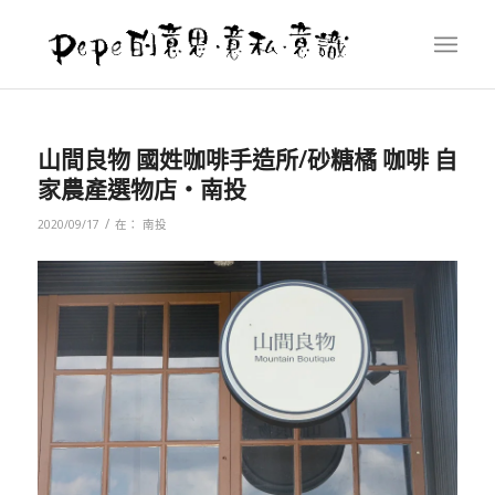
山間良物 國姓咖啡手造所/砂糖橘 咖啡 自
家農產選物店‧南投
/
2020/09/17
在：
南投