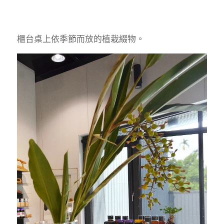
櫃台桌上依季節而放的植栽綴物。