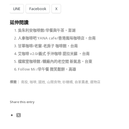
LINE
Facebook
X
延伸閱讀:
吳朱利安咖啡館/早餐與午茶‧澎湖
人拿咖啡吧 YANA cafe/香港風味咖啡店‧台南
甘單咖啡/老窗-老房子 咖啡館‧台南
艾咖啡 v2.0/義式 手沖咖啡 提拉米蘇 ‧台南
檔案室咖啡館 /糖廠內的老空間 新氣息‧台東
Follow Mi /早午餐 微笑鬆餅‧高雄
標籤：
南投
,
咖啡
,
國姓
,
山間良物
,
砂糖橘
,
自家農產
,
選物店
Share this entry