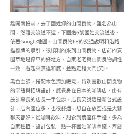
離開南投前，去了國姓鄉的山間良物，雖名為山
間，然離交流道不遠，下國道6號國姓交流道後，
依著Google地圖、山間良物FB的交通說明和沿路
指標牌的導引，很順利的來到山間良物。店前的寬
闊草地是停車的好地方，自家老宅與山間良物調性
一致，看起來無違和感，差點走錯大門(笑)。
黑色主調，搭配木色添加暖意，特別喜歡山間良物
的字體與招牌設計，感覺身在日本的咖啡店，由有
設計專長的店長一手包辦，店長笑說這是新台式設
計，店內座位多，也很舒適，想自在放空或是大夥
聊天都好。從咖啡飲料、甜食到農產伴手禮，多為
自家種植、設計包裝。點一杯國姓咖啡拿鐵，漸層