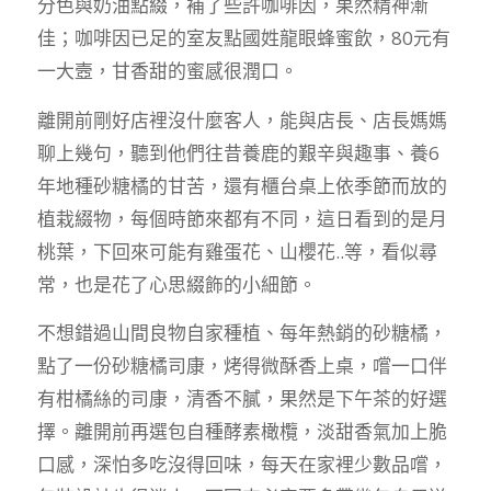
分色與奶油點綴，補了些許咖啡因，果然精神漸
佳；咖啡因已足的室友點國姓龍眼蜂蜜飲，80元有
一大壼，甘香甜的蜜感很潤口。
離開前剛好店裡沒什麼客人，能與店長、店長媽媽
聊上幾句，聽到他們往昔養鹿的艱辛與趣事、養6
年地種砂糖橘的甘苦，還有櫃台桌上依季節而放的
植栽綴物，每個時節來都有不同，這日看到的是月
桃葉，下回來可能有雞蛋花、山櫻花..等，看似尋
常，也是花了心思綴飾的小細節。
不想錯過山間良物自家種植、每年熱銷的砂糖橘，
點了一份砂糖橘司康，烤得微酥香上桌，嚐一口伴
有柑橘絲的司康，清香不膩，果然是下午茶的好選
擇。離開前再選包自種酵素橄欖，淡甜香氣加上脆
口感，深怕多吃沒得回味，每天在家裡少數品嚐，