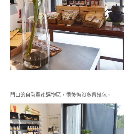
門口的自製農產選物區，很後悔沒多帶幾包。