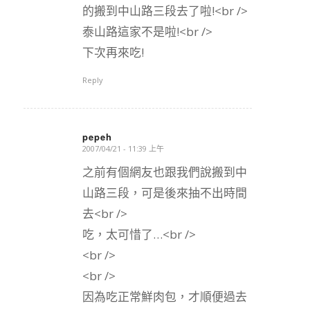
的搬到中山路三段去了啦!<br />
泰山路這家不是啦!<br />
下次再來吃!
Reply
pepeh
2007/04/21 - 11:39 上午
says:
之前有個網友也跟我們說搬到中
山路三段，可是後來抽不出時間
去<br />
吃，太可惜了…<br />
<br />
<br />
因為吃正常鮮肉包，才順便過去