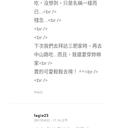
吃，沒想到，只是名稱一樣而
已…<br />
殘念…<br />
<br />
<br />
下次我們去拜訪三肥家時，再去
中山路吃…而且，我還要穿妳棉
家<br />
賣的可愛鞋鞋去唷！ ^^<br />
<br />
Reply
fagie23
2007/04/22 - 11:14 上午
says: