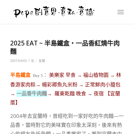
2025 EAT ~ 半島鐵盒‧一品香紅燒牛肉
麵
/
2007/04/05
在：
宜蘭
：
美樂家
早食
→ 福山植物園 → 林
半島鐵盒
Day 5
香游家肉粽→ 楊彩卿魚丸米粉 → 正常鮮肉小籠包
→
一品香牛肉麵
→ 羅東乾麵 晚食 → 夜宿 【宜蘭
厝】
2004年去宜蘭時，曾經吃到一家好吃的牛肉麵—一
品香，當時對它的美味實在印象太深刻，後來有熱
心的網友告訴我們，一品香搬家了，搬到宜蘭市中