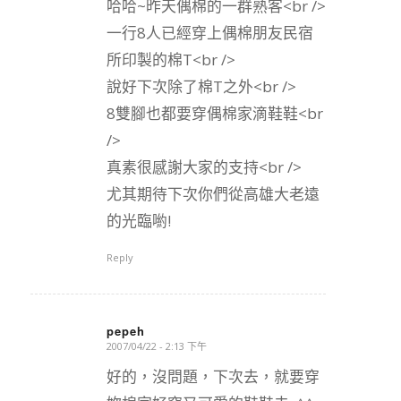
哈哈~昨天偶棉的一群熟客<br />
一行8人已經穿上偶棉朋友民宿
所印製的棉T<br />
說好下次除了棉T之外<br />
8雙腳也都要穿偶棉家滴鞋鞋<br
/>
真素很感謝大家的支持<br />
尤其期待下次你們從高雄大老遠
的光臨喲!
Reply
pepeh
2007/04/22 - 2:13 下午
says:
好的，沒問題，下次去，就要穿