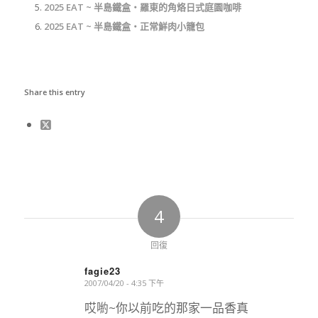
2025 EAT ~ 半島鐵盒‧羅東的角烙日式庭園咖啡
2025 EAT ~ 半島鐵盒‧正常鮮肉小籠包
Share this entry
4
回復
fagie23
2007/04/20 - 4:35 下午
says:
哎喲~你以前吃的那家一品香真