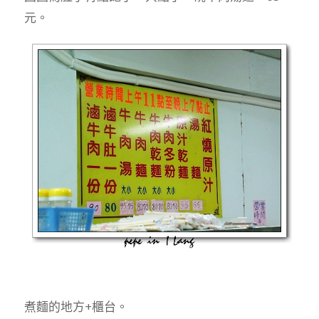
元。
煮麵的地方+櫃台。