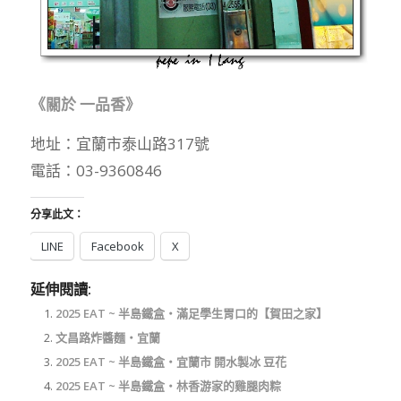
《關於 一品香》
地址：宜蘭市泰山路317號
電話：03-9360846
分享此文：
LINE
Facebook
X
延伸閱讀:
2025 EAT ~ 半島鐵盒‧滿足學生胃口的【賀田之家】
文昌路炸醬麵‧宜蘭
2025 EAT ~ 半島鐵盒‧宜蘭市 開水製冰 豆花
2025 EAT ~ 半島鐵盒‧林香游家的雞腿肉粽