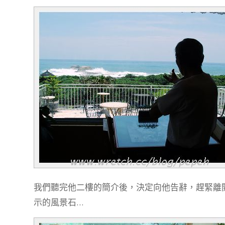
我們聽完他二樓的簡介後，決定向他告辭，趕緊離
示的風景石…