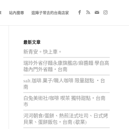
章
站內搜尋
這陣子常去的台南店家
最新文章
新青安。快上車。
瑞玲外省仔麵永康旗艦店/麻醬麵 學自高
雄內門外省麵‧台南
salt.珈琲.菓子/職人咖啡 限量甜點 ‧台
南
白兔美術社/咖啡 喫茶 獨特甜點‧台南
市
河河朝食/蛋餅、熱煎法式吐司、日式烤
貝果、蛋餅飯包‧台南 (歇業)