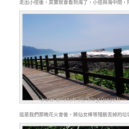
走出小徑後，其實就會看到海了，小徑與海中間，
這是我們那晚花火會後，將仙女棒等殘骸丟掉的垃