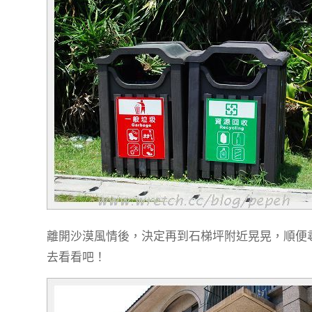
離開沙漠風情後，決定再到石梯坪附近晃晃，順便尋
去看看吧！