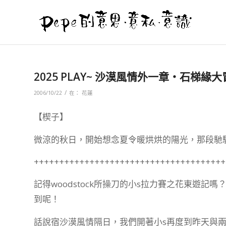
2025 PLAY~ 沙漠風情外一章‧石梯緣
/
2006/10/22
在：
花蓮
【楔子】
微涼的秋日，開始想念夏令暖烘烘的陽光，那段馳
++++++++++++++++++++++++++++++++++++++
記得woodstock所操刀的小s拉力賽之花東遊記
到呢！
話說宿沙漠風情隔日，我們開著小s再度到昨天與