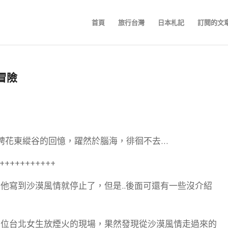
首頁
旅行台灣
日本札記
訂閱的文
大冒險
騁花東縱谷的回憶，躍然於腦海，徘徊不去…
+++++++++++
嗎？他寫到沙漠風情就停止了，但是..後面可還有一些沒介紹
兩位台北女生放煙火的現場，果然發現從沙漠風情走過來的