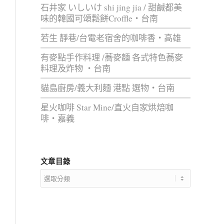
石井家 いしいけ shi jing jia / 甜鹹都美
味的韓國可頌鬆餅Croffle‧台南
若生 靜巷/台電老宿舍的咖啡香‧高雄
有麥點手作料理 /蕎麥麵 各式特色蕎麥
料理及炸物 ‧台南
貓島廚房/義大利麵 港點 選物‧台南
星火咖啡 Star Mine/直火自家烘焙咖
啡‧嘉義
文章目錄
文
章
目
錄