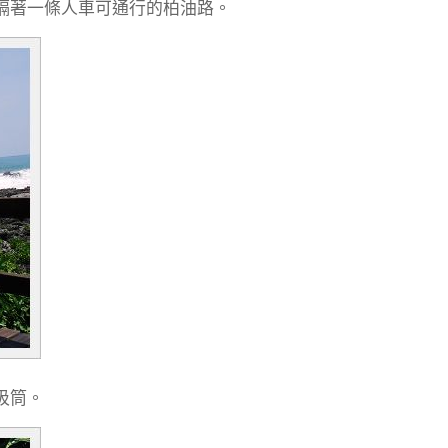
隔著一條人車可通行的柏油路。
圾筒。