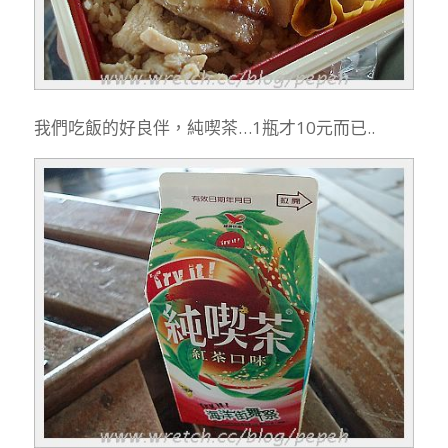
我們吃飯的好良伴，純喫茶…1瓶才10元而已..