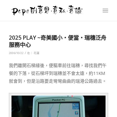
2025 PLAY ~奇美國小‧便當‧瑞穗泛舟
服務中心
/
2006/10/22
在：
花蓮
我們離開石梯緣後，便驅車前往瑞穗，尋找我們午
餐的下落，從石梯坪到瑞穗並不會太遠，約11KM
就會到，但是沿路要走彎彎曲曲的瑞港公路過去。