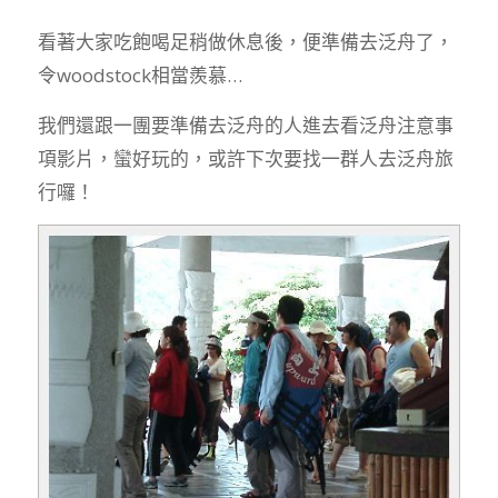
看著大家吃飽喝足稍做休息後，便準備去泛舟了，
令woodstock相當羨慕…
我們還跟一團要準備去泛舟的人進去看泛舟注意事
項影片，蠻好玩的，或許下次要找一群人去泛舟旅
行囉！