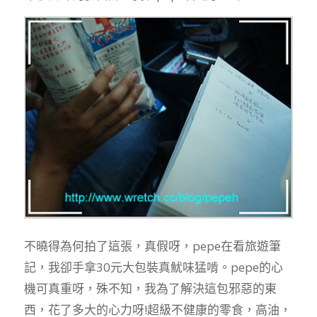
不曉得為何拍了這張，真假呀，pepe在看旅遊筆
記，我卻手拿30元大包裝真魷味猛啃。pepe的心
機可真重呀，殊不知，我為了解決這包邪惡的東
西，花了多大的心力呀!超級不健康的零食，高油，