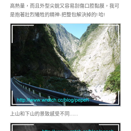
高熱量，而且外型尖銳又容易刮傷口腔黏膜，我可
是抱著壯烈犧牲的精神-把整包解決掉的! 哈!
上山和下山的景致感受不同……