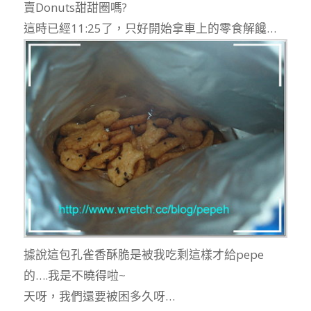
賣Donuts甜甜圈嗎?
這時已經11:25了，只好開始拿車上的零食解饞…
據說這包孔雀香酥脆是被我吃剩這樣才給pepe
的….我是不曉得啦~
天呀，我們還要被困多久呀…