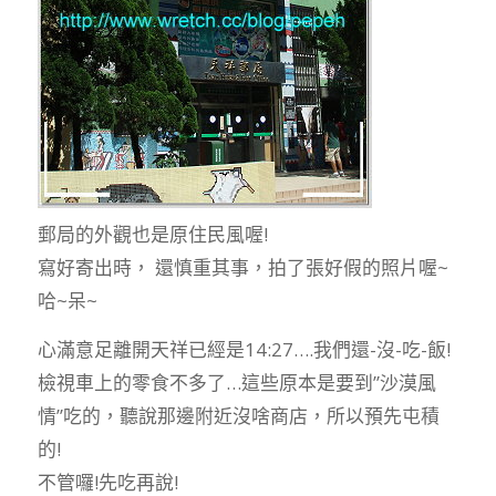
郵局的外觀也是原住民風喔!
寫好寄出時， 還慎重其事，拍了張好假的照片喔~
哈~呆~
心滿意足離開天祥已經是14:27….我們還-沒-吃-飯!
檢視車上的零食不多了…這些原本是要到”沙漠風
情”吃的，聽說那邊附近沒啥商店，所以預先屯積
的!
不管囉!先吃再說!