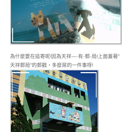
為什麼要在這寄呢!因為天祥—-有-郵-局!上面蓋著”
天祥郵局”的郵戳，多麼屌的一件事呀!