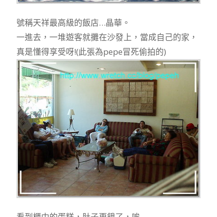
號稱天祥最高級的飯店…晶華。
一進去，一堆遊客就攤在沙發上，當成自己的家，
真是懂得享受呀!(此張為pepe冒死偷拍的)
看到櫃中的蛋糕，肚子更餓了，唉…