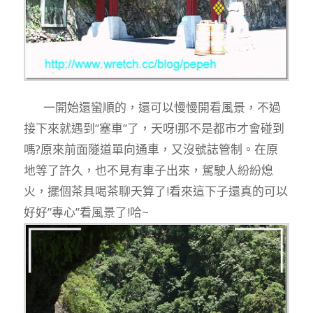
一開始還蠻順的，還可以慢慢開看風景，不過
接下來就遇到”塞車”了，天呀!那不是都市才會碰到
嗎?原來前面隧道單向通車，又沒號誌管制。在原
地等了許久，也不見有車子出來，駕駛人紛紛熄
火，擺個茶具喝茶聊天算了!看來這下子還真的可以
好好”專心”看風景了!哈~