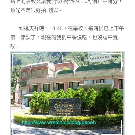
路上的景致又讓我們”耽擱”許久…..可惜正午時分，
頂光不是很好拍..殘念~
到達天祥時，13:46，在學校，這時候已上下午
第一節課了。現在的我們午餐沒吃，也沒睡午覺..
唉…