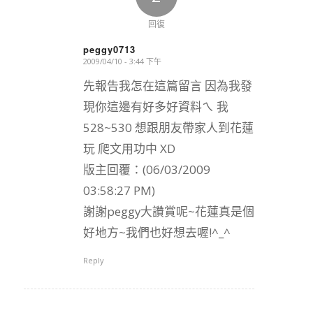
回復
peggy0713
2009/04/10 - 3:44 下午
says:
先報告我怎在這篇留言 因為我發
現你這邊有好多好資料ㄟ 我
528~530 想跟朋友帶家人到花蓮
玩 爬文用功中 XD
版主回覆：(06/03/2009
03:58:27 PM)
謝謝peggy大讚賞呢~花蓮真是個
好地方~我們也好想去喔!^_^
Reply