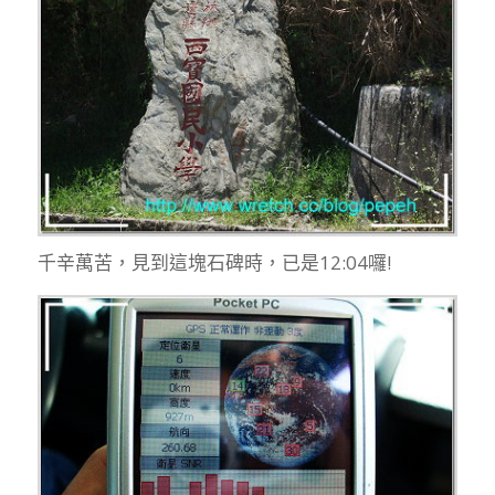
千辛萬苦，見到這塊石碑時，已是12:04囉!