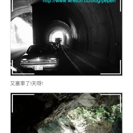
又塞車了!天呀!