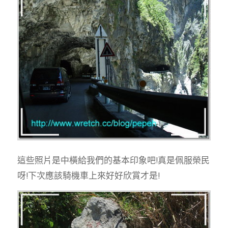
這些照片是中橫給我們的基本印象吧!真是佩服榮民
呀!下次應該騎機車上來好好欣賞才是!