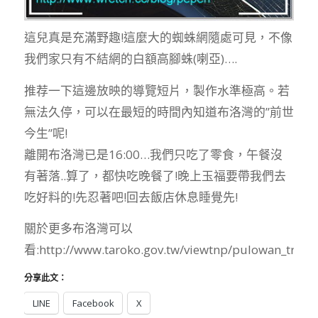
這兒真是充滿野趣!這麼大的蜘蛛網隨處可見，不像
我們家只有不結網的白額高腳蛛(喇亞)….
推荐一下這邊放映的導覽短片，製作水準極高。若
無法久停，可以在最短的時間內知道布洛灣的”前世
今生”呢!
離開布洛灣已是16:00…我們只吃了零食，午餐沒
有著落..算了，都快吃晚餐了!晚上玉福要帶我們去
吃好料的!先忍著吧!回去飯店休息睡覺先!
關於更多布洛灣可以
看:http://www.taroko.gov.tw/viewtnp/pulowan_trv.h
分享此文：
LINE
Facebook
X