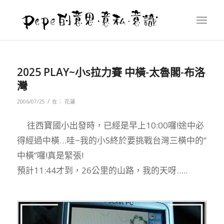
2025 PLAY~小s拉力賽 中橫-太魯閣-布洛
灣
/
2006/07/25
在：
花蓮
往西寶國小出發時，已經是早上10:00囉!途中必
得經過中橫…哇~我的小S終於要挑戰台灣三橫中的”
中橫”囉!真是緊張!
預計11:44才到，26公里的山路，我的天呀…..