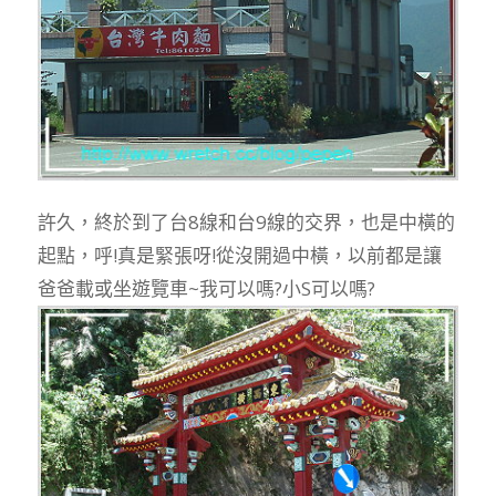
許久，終於到了台8線和台9線的交界，也是中橫的
起點，呼!真是緊張呀!從沒開過中橫，以前都是讓
爸爸載或坐遊覽車~我可以嗎?小S可以嗎?