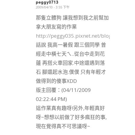
peggy0713
2009/04/10 - 3:55 下午
says:
那隻立體狗 讓我想到我之前幫加
拿大朋友寫的作業
http://peggy035.pixnet.net/blog/post/26
話說 我高一暑假 跟三個同學 曾
經走中橫七天ㄟ..從台中走到花
蓮 再搭火車回家.中途還遇到落
石 腳還起水泡.僕僕 只有年輕才
做得到的傻事XDD
版主回覆：(04/11/2009
02:22:44 PM)
這作業真有趣呀!另外,年輕真好
呀~想想以前做了好多瘋狂的事,
現在覺得真不可思議呀~