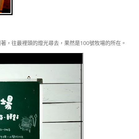
著，往最裡頭的燈光尋去，果然是100號牧場的所在。