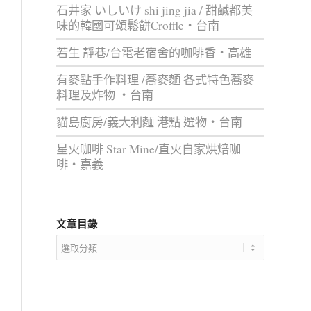
石井家 いしいけ shi jing jia / 甜鹹都美
味的韓國可頌鬆餅Croffle‧台南
若生 靜巷/台電老宿舍的咖啡香‧高雄
有麥點手作料理 /蕎麥麵 各式特色蕎麥
料理及炸物 ‧台南
貓島廚房/義大利麵 港點 選物‧台南
星火咖啡 Star Mine/直火自家烘焙咖
啡‧嘉義
文章目錄
文
章
目
錄