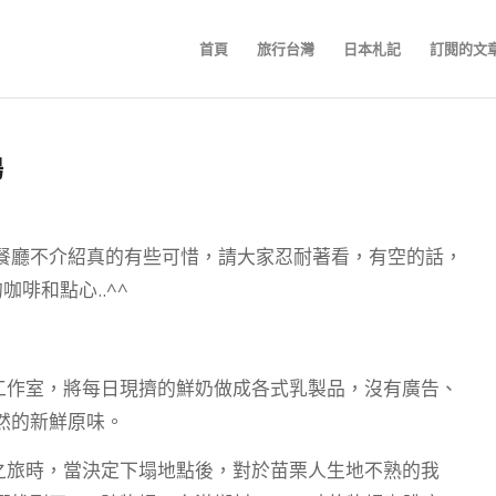
首頁
旅行台灣
日本札記
訂閱的文
場
餐廳不介紹真的有些可惜，請大家忍耐著看，有空的話，
啡和點心..^^
工作室，將每日現擠的鮮奶做成各式乳製品，沒有廣告、
然的新鮮原味。
之旅時，當決定下塌地點後，對於苗栗人生地不熟的我