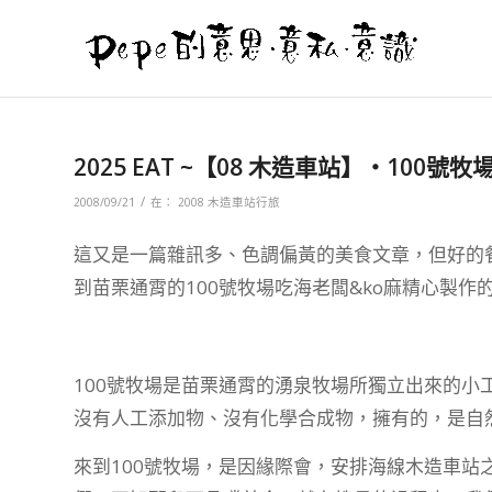
2025 EAT ~【08 木造車站】‧100號牧
/
2008/09/21
在：
2008 木造車站行旅
這又是一篇雜訊多、色調偏黃的美食文章，但好的
到苗栗通霄的100號牧場吃海老闆&ko麻精心製作的咖
100號牧場是苗栗通霄的湧泉牧場所獨立出來的小
沒有人工添加物、沒有化學合成物，擁有的，是自
來到100號牧場，是因緣際會，安排海線木造車站