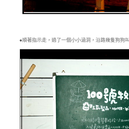
●順著指示走，過了一個小小涵洞，沿路幾隻狗狗叫