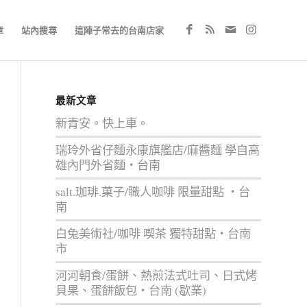
章
站內搜尋
這陣子常去的台南店家
最新文章
新青安。快上車。
瑞玲外省仔麵永康旗艦店/麻醬麵 學自高
雄內門外省麵‧台南
salt.珈琲.菓子/職人咖啡 限量甜點 ‧台
南
白兔美術社/咖啡 喫茶 獨特甜點‧台南
市
河河朝食/蛋餅、熱煎法式吐司、日式烤
貝果、蛋餅飯包‧台南 (歇業)