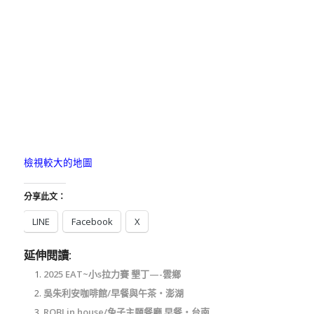
檢視較大的地圖
分享此文：
LINE
Facebook
X
延伸閱讀:
2025 EAT~小s拉力賽 墾丁—-雲鄉
吳朱利安咖啡館/早餐與午茶‧澎湖
ROBI in house/兔子主題餐廳 早餐‧台南