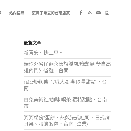
章
站內搜尋
這陣子常去的台南店家
最新文章
新青安。快上車。
瑞玲外省仔麵永康旗艦店/麻醬麵 學自高
雄內門外省麵‧台南
salt.珈琲.菓子/職人咖啡 限量甜點 ‧台
南
白兔美術社/咖啡 喫茶 獨特甜點‧台南
市
河河朝食/蛋餅、熱煎法式吐司、日式烤
貝果、蛋餅飯包‧台南 (歇業)