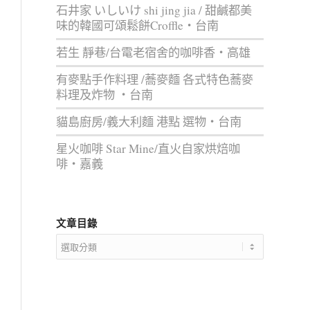
石井家 いしいけ shi jing jia / 甜鹹都美
味的韓國可頌鬆餅Croffle‧台南
若生 靜巷/台電老宿舍的咖啡香‧高雄
有麥點手作料理 /蕎麥麵 各式特色蕎麥
料理及炸物 ‧台南
貓島廚房/義大利麵 港點 選物‧台南
星火咖啡 Star Mine/直火自家烘焙咖
啡‧嘉義
文章目錄
文
章
目
錄