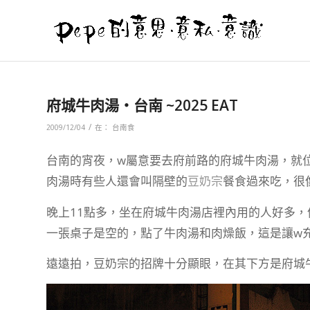
府城牛肉湯‧台南 ~2025 EAT
/
2009/12/04
在：
台南食
台南的宵夜，w屬意要去府前路的府城牛肉湯，就
肉湯時有些人還會叫隔壁的
豆奶宗
餐食過來吃，很
晚上11點多，坐在府城牛肉湯店裡內用的人好多
一張桌子是空的，點了牛肉湯和肉燥飯，這是讓w
遠遠拍，豆奶宗的招牌十分顯眼，在其下方是府城