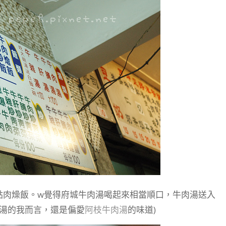
點肉燥飯。w覺得府城牛肉湯喝起來相當順口，牛肉湯送入
肉湯的我而言，還是偏愛
阿枝牛肉湯
的味道)