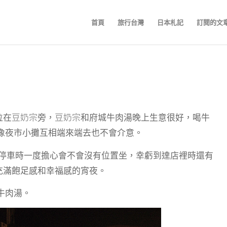
首頁
旅行台灣
日本札記
訂閱的文
位在
豆奶宗
旁，
豆奶宗
和府城牛肉湯晚上生意很好，喝牛
像夜市小攤互相端來端去也不會介意。
，停車時一度擔心會不會沒有位置坐，幸虧到達店裡時還有
充滿飽足感和幸福感的宵夜。
牛肉湯。