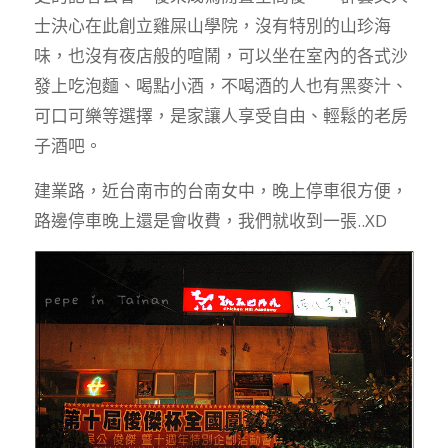
士決心在此創立雞屎山學院，沒有特別的山珍海
味，也沒有夜店般的喧鬧，可以坐在室內的各式沙
發上吃泡麵、喝點小酒，不喝酒的人也有黑麥汁、
可口可樂等選擇，是家讓人享受自由、輕鬆的老房
子酒吧。
建業路，近台南市的台南女中，晚上停車很方便，
路邊停車晚上還是會收費，我們就收到一張..XD