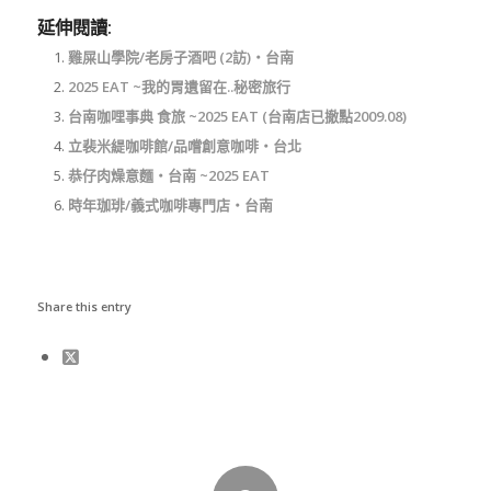
延伸閱讀:
雞屎山學院/老房子酒吧 (2訪)‧台南
2025 EAT ~我的胃遺留在..秘密旅行
台南咖哩事典 食旅 ~2025 EAT (台南店已撤點2009.08)
立裴米緹咖啡館/品嚐創意咖啡‧台北
恭仔肉燥意麵‧台南 ~2025 EAT
時年珈琲/義式咖啡專門店‧台南
Share this entry