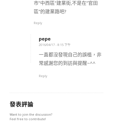
市”中西區”建業街,不是在”官田
區”的建業路吧?
Reply
pepe
says:
2016/04/17 - 8:15 下午
一直都沒發現自己的誤植，非
常感謝您的到訪與提醒~^^
Reply
發表評論
Want to join the discussion?
Feel free to contribute!