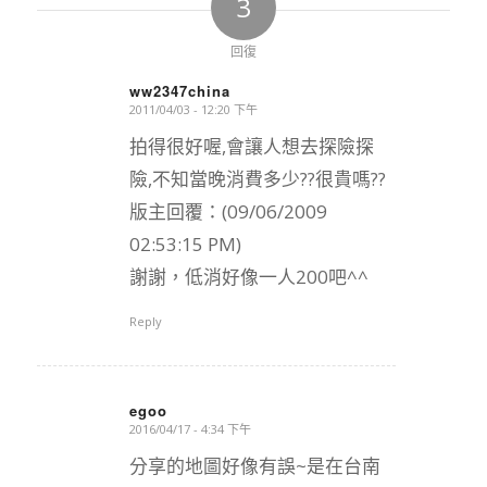
3
回復
ww2347china
2011/04/03 - 12:20 下午
says:
拍得很好喔,會讓人想去探險探
險,不知當晚消費多少??很貴嗎??
版主回覆：(09/06/2009
02:53:15 PM)
謝謝，低消好像一人200吧^^
Reply
egoo
2016/04/17 - 4:34 下午
says:
分享的地圖好像有誤~是在台南