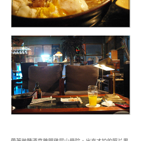
帶著微醺酒意離開雞屎山學院，出來才拍的照片果