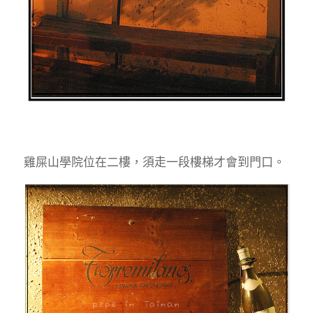
雞屎山學院位在二樓，須走一段樓梯才會到門口。