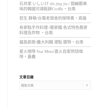
石井家 いしいけ shi jing jia / 甜鹹都美
味的韓國可頌鬆餅Croffle‧台南
若生 靜巷/台電老宿舍的咖啡香‧高雄
有麥點手作料理 /蕎麥麵 各式特色蕎麥
料理及炸物 ‧台南
貓島廚房/義大利麵 港點 選物‧台南
星火咖啡 Star Mine/直火自家烘焙咖
啡‧嘉義
文章目錄
文
章
目
錄