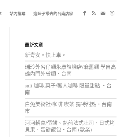
章
站內搜尋
這陣子常去的台南店家
最新文章
新青安。快上車。
瑞玲外省仔麵永康旗艦店/麻醬麵 學自高
雄內門外省麵‧台南
salt.珈琲.菓子/職人咖啡 限量甜點 ‧台
南
白兔美術社/咖啡 喫茶 獨特甜點‧台南
市
河河朝食/蛋餅、熱煎法式吐司、日式烤
貝果、蛋餅飯包‧台南 (歇業)