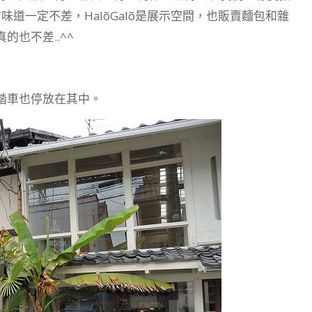
店味道一定不差，HalõGalõ是展示空間，也販賣麵包和雜
也不差..^^
踏車也停放在其中。