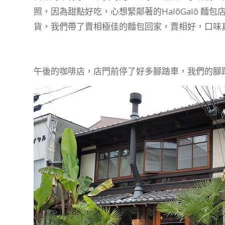
照，因為甜點好吃，心想緊鄰著的HalõGalõ 麵包
貨，我們帶了賣相極佳的麵包回家，賣相好，口味真的
午後的咖啡店，店門前停了好多腳踏車，我們的腳