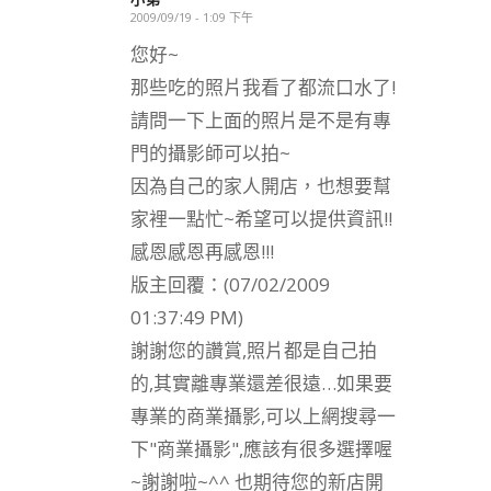
2009/09/19 - 1:09 下午
says:
您好~
那些吃的照片我看了都流口水了!
請問一下上面的照片是不是有專
門的攝影師可以拍~
因為自己的家人開店，也想要幫
家裡一點忙~希望可以提供資訊!!
感恩感恩再感恩!!!
版主回覆：(07/02/2009
01:37:49 PM)
謝謝您的讚賞,照片都是自己拍
的,其實離專業還差很遠…如果要
專業的商業攝影,可以上網搜尋一
下"商業攝影",應該有很多選擇喔
~謝謝啦~^^ 也期待您的新店開