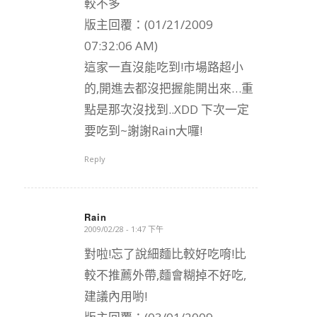
較不多
版主回覆：(01/21/2009
07:32:06 AM)
這家一直沒能吃到!市場路超小
的,開進去都沒把握能開出來…重
點是那次沒找到..XDD 下次一定
要吃到~謝謝Rain大囉!
Reply
Rain
2009/02/28 - 1:47 下午
says:
對啦!忘了說細麵比較好吃唷!比
較不推薦外帶,麵會糊掉不好吃,
建議內用喲!