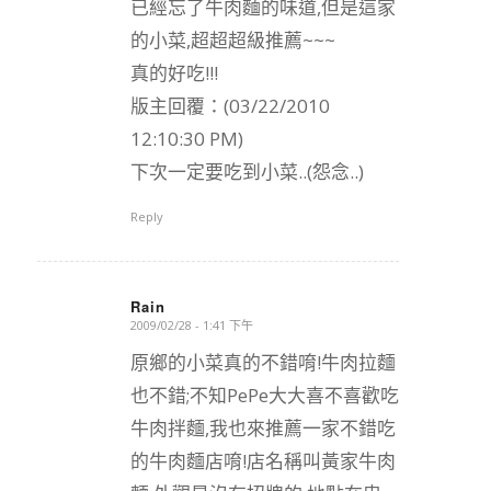
已經忘了牛肉麵的味道,但是這家
的小菜,超超超級推薦~~~
真的好吃!!!
版主回覆：(03/22/2010
12:10:30 PM)
下次一定要吃到小菜..(怨念..)
Reply
Rain
2009/02/28 - 1:41 下午
says:
原鄉的小菜真的不錯唷!牛肉拉麵
也不錯;不知PePe大大喜不喜歡吃
牛肉拌麵,我也來推薦一家不錯吃
的牛肉麵店唷!店名稱叫黃家牛肉