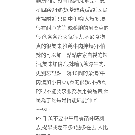
麵,外觀是沒有招牌的,地點在忠
孝四路94號(近苓雅路),靠近國民
市場附近,只開中午唷!人爆多,要
很有耐心的等,晚娘臉的阿桑真的
很兇,各各都火氣很大,不過食物
真的很美味,推薦牛肉拌麵(不怕
辣的可以加一點點店家自製的辣
油,美味加倍,很辣唷!),蔥爆牛肉,
更別忘記點一碗10圓的菜湯(牛
肉湯加小白菜),真的很讚,不過真
的很不能要求服務及用餐品質,但
是為了吃還是得能屈能伸ㄚ
~~!XD
PS:千萬不要中午用餐巔峰時刻
去,提早或差不多1點多在去,人比