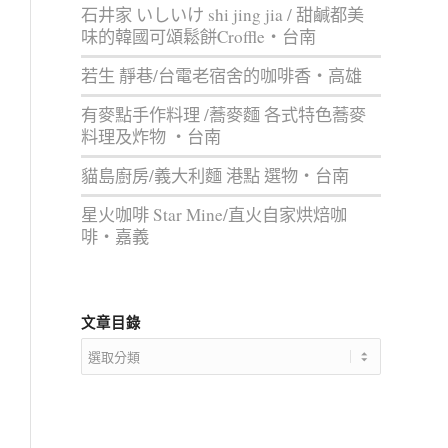
石井家 いしいけ shi jing jia / 甜鹹都美
味的韓國可頌鬆餅Croffle‧台南
若生 靜巷/台電老宿舍的咖啡香‧高雄
有麥點手作料理 /蕎麥麵 各式特色蕎麥
料理及炸物 ‧台南
貓島廚房/義大利麵 港點 選物‧台南
星火咖啡 Star Mine/直火自家烘焙咖
啡‧嘉義
文章目錄
文
章
目
錄