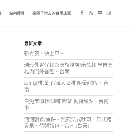
章
站內搜尋
這陣子常去的台南店家
最新文章
新青安。快上車。
瑞玲外省仔麵永康旗艦店/麻醬麵 學自高
雄內門外省麵‧台南
salt.珈琲.菓子/職人咖啡 限量甜點 ‧台
南
白兔美術社/咖啡 喫茶 獨特甜點‧台南
市
河河朝食/蛋餅、熱煎法式吐司、日式烤
貝果、蛋餅飯包‧台南 (歇業)