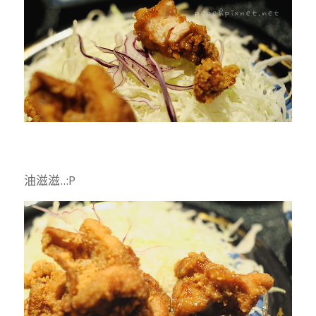
油滋滋..:P