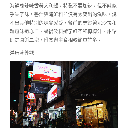
海鮮義辣味香蒜大利麵，特製不要加辣，但不辣似
乎失了味，醬汁與海鮮料並沒有太突出的滋味，說
不出其他特別的味覺感受，餐前的馬鈴薯泥沙拉和
麵包味道亦佳，餐後飲料選了紅茶和檸檬汁，甜點
則是圓餅二塊，附餐與主食相較簡單許多。
洋玩藝外觀。