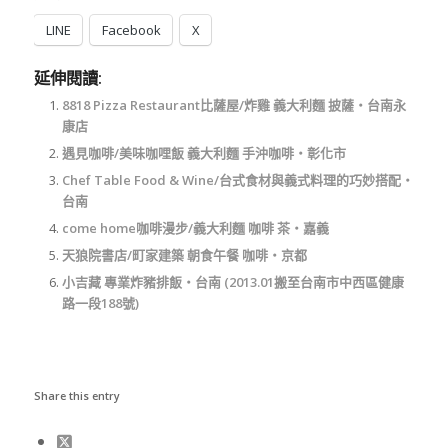
LINE
Facebook
X
延伸閱讀:
8818 Pizza Restaurant比薩屋/炸雞 義大利麵 披薩‧台南永
康店
遇見咖啡/美味咖哩飯 義大利麵 手沖咖啡‧彰化市
Chef Table Food & Wine/台式食材與義式料理的巧妙搭配‧
台南
come home咖啡漫步/義大利麵 咖啡 茶‧嘉義
天狼院書店/町家建築 朝食午餐 咖啡‧京都
小吉藏 專業炸豬排飯‧台南 (2013.01搬至台南市中西區健康
路一段188號)
Share this entry