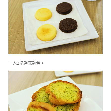
一人2塊香蒜麵包。