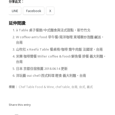
分享此文：
LINE
Facebook
X
延伸閱讀:
à Table 桌子餐館/中式麵食與法式甜點‧新竹竹北
W coffee•am’s food 早午餐/南洋咖哩 柬埔寨炒泡麵 鹹派‧
台南
山吹社 x Keefü Table 餐桌椅/咖啡 燉牛肉飯 法國球‧台南
米樂 咖啡簡餐 Miller coffee & food/鮮魚餐 排餐 義大利麵‧
台南
日本 京都住宿推薦 2018.06.14 更新
洋玩藝 oui chef/西式料理 輕食 義大利麵‧台南
標籤：
Chef Table Food & Wine
,
chef table
,
台南
,
台式
,
義式
Share this entry