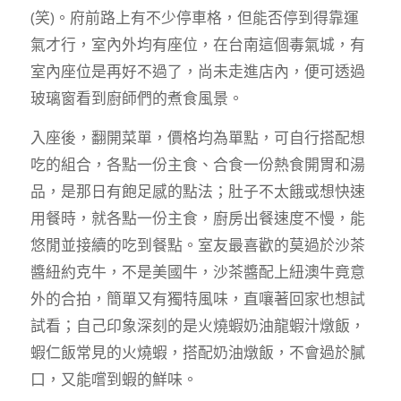
(笑)。府前路上有不少停車格，但能否停到得靠運
氣才行，室內外均有座位，在台南這個毒氣城，有
室內座位是再好不過了，尚未走進店內，便可透過
玻璃窗看到廚師們的煮食風景。
入座後，翻開菜單，價格均為單點，可自行搭配想
吃的組合，各點一份主食、合食一份熱食開胃和湯
品，是那日有飽足感的點法；肚子不太餓或想快速
用餐時，就各點一份主食，廚房出餐速度不慢，能
悠閒並接續的吃到餐點。室友最喜歡的莫過於沙茶
醬紐約克牛，不是美國牛，沙茶醬配上紐澳牛竟意
外的合拍，簡單又有獨特風味，直嚷著回家也想試
試看；自己印象深刻的是火燒蝦奶油龍蝦汁燉飯，
蝦仁飯常見的火燒蝦，搭配奶油燉飯，不會過於膩
口，又能嚐到蝦的鮮味。