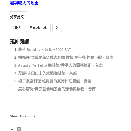
檢視較大的地圖
分享此文：
LINE
Facebook
X
延伸閱讀:
蘑菇 Booday‧台北 ~2025 EAT
鹽舞許(菜單更新)/ 義大利麵 燉飯 早午餐 輕食小點‧台南
Artista Perfetto 咖啡館/香港人的漂亮拉花‧台北
茂庵/吉田山上的木造咖啡館‧京都
橘子家廚料理 雜貨風的家常料理餐廳‧嘉義
辰心廚房/用原型食物煮食的定食與鍋物‧台南
Share this entry