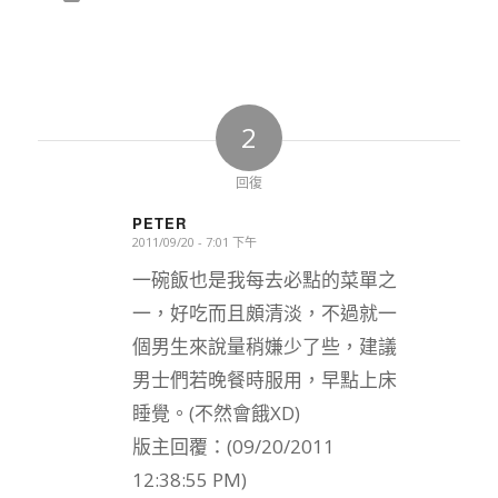
2
回復
PETER
2011/09/20 - 7:01 下午
says:
一碗飯也是我每去必點的菜單之
一，好吃而且頗清淡，不過就一
個男生來說量稍嫌少了些，建議
男士們若晚餐時服用，早點上床
睡覺。(不然會餓XD)
版主回覆：(09/20/2011
12:38:55 PM)