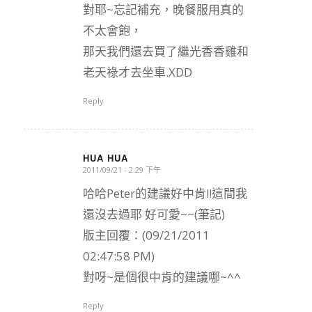
對耶~忘記補充，晚餐服用真的
不太會飽，
那天我們還去買了繼光香香雞和
老天祿才去坐車.XDD
Reply
HUA HUA
2011/09/21 - 2:29 下午
says:
哈哈Peter的建議好中肯!!這間我
還沒去過耶 好可愛~~(筆記)
版主回覆：(09/21/2011
02:47:58 PM)
對呀~是個很中肯的建議哪~^^
Reply