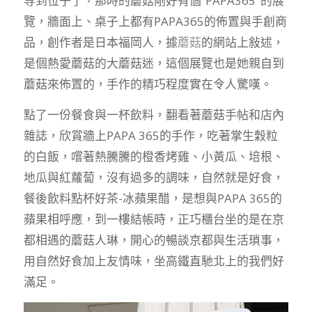
等到位子了，那時的蘑菇剛好有個”PAPA365″的展
覽，牆面上、桌子上都有PAPA365的佈置與手創商
品，創作者是日本福岡人，據
蘑菇
的網站上敍述，
是個熱愛蘑菇的大蘑菇迷，這個展覽也是她親自到
蘑菇來佈置的，手作的精巧程度實在令人驚嘆。
點了一份餐食與一杯飲料，翻看著蘑菇手帖和店內
雜誌，欣賞牆上PAPA 365的手作，吃著掌生穀粒
的白飯，嚐著熱騰騰的橙香烤雞、小黃瓜、培根、
地瓜與紅蘿蔔，沒有過多的調味，自然就是好食，
餐後飲料點杯好茶-冰蘋果醋，是想與PAPA 365的
蘋果相呼應，到一樓結帳時，正巧櫃台坐的是在京
都相遇的蘑菇人琳，開心的暢談京都與生活瑣事，
用自然好食加上友情味，坐高鐵直馳北上的我們好
滿足。