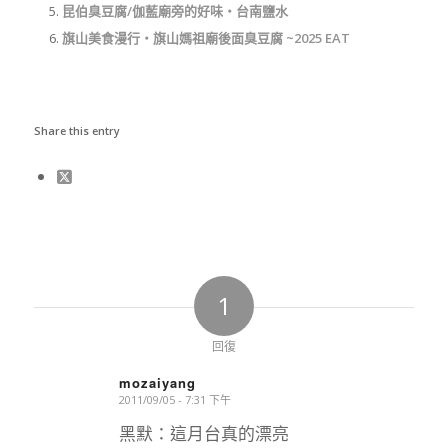
昆伯臭豆腐/伽藍廟旁的好味‧台南鹽水
旗山美食漫行‧旗山媽祖廟後面臭豆腐 ~2025 EAT
Share this entry
1
回復
mozaiyang
2011/09/05 - 7:31 下午
says:
黑默：這月台真的漂亮