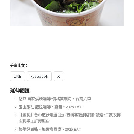
分享此文：
LINE
Facebook
X
延伸閱讀:
悠豆 自家烘焙咖啡/價格真親切‧台南六甲
玉山旅社 羅姐咖啡‧嘉義 ~2025 EAT
【邀訪】台中散步地圖(上) -范特喜微創店鋪1號店/二家衣飾
店和手工訂製鞋店
後壁好滋味‧如意臭豆腐 ~2025 EAT