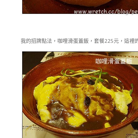
我的招牌點法，咖哩滑蛋蓋飯，套餐225元，這裡