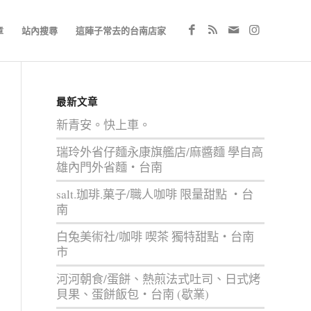
章
站內搜尋
這陣子常去的台南店家
最新文章
新青安。快上車。
瑞玲外省仔麵永康旗艦店/麻醬麵 學自高
雄內門外省麵‧台南
salt.珈琲.菓子/職人咖啡 限量甜點 ‧台
南
白兔美術社/咖啡 喫茶 獨特甜點‧台南
市
河河朝食/蛋餅、熱煎法式吐司、日式烤
貝果、蛋餅飯包‧台南 (歇業)