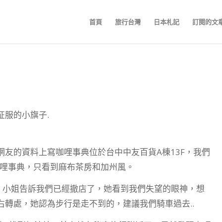
首頁
旅行台灣
日本札記
訂閱的文
服的小旗子.
友的資料上寫咖哩事典位於台中中友百貨A棟13F，我們
咖哩事典，只看到麻布茶房和加州風。
，小姐告訴我們已經撤店了，她看到我們失望的眼神，想
轉處，她認為步行是走不到的，建議我們騎車過去..