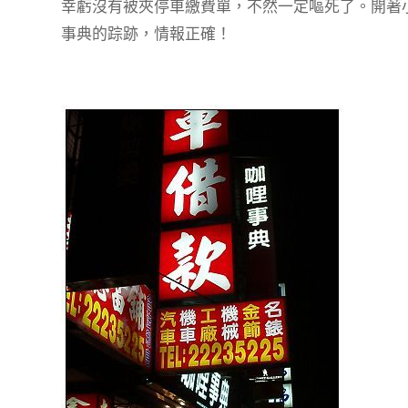
幸虧沒有被夾停車繳費單，不然一定嘔死了。開著
事典的踪跡，情報正確！