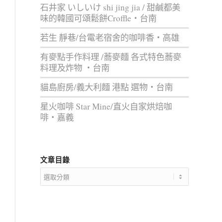
石井家 いしいけ shi jing jia / 甜鹹都美
味的韓國可頌鬆餅Croffle‧台南
若生 靜巷/台電老宿舍的咖啡香‧高雄
有麥點手作料理 /蕎麥麵 各式特色蕎麥
料理及炸物 ‧台南
貓島廚房/義大利麵 港點 選物‧台南
星火咖啡 Star Mine/直火自家烘焙咖
啡‧嘉義
文章目錄
文
章
目
錄