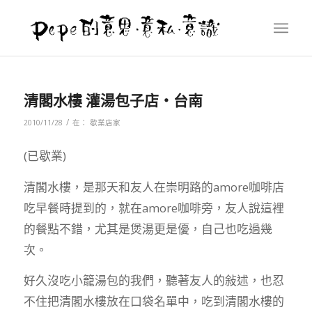
清閣水樓 灌湯包子店‧台南
/
2010/11/28
在：
歇業店家
(已歇業)
清閣水樓，是那天和友人在崇明路的amore咖啡店
吃早餐時提到的，就在amore咖啡旁，友人說這裡
的餐點不錯，尤其是煲湯更是優，自己也吃過幾
次。
好久沒吃小籠湯包的我們，聽著友人的敍述，也忍
不住把清閣水樓放在口袋名單中，吃到清閣水樓的