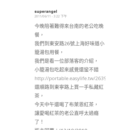
superangel
2011/06/11 - 3:22 下午
says:
今晚陪著難得來台南的老公吃晚
餐，
我們到東安路26號上海好味道小
籠湯包用餐，
我們是看一位部落客的介紹，
小籠湯包吃起來感覺還蠻不錯
http://portable.easylife.tw/2639
還順路到東寧路上買一手私藏紅
茶，
今天中午還喝了布萊恩紅茶，
讓愛喝紅茶的老公直呼太過癮
了！