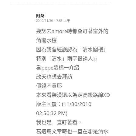
阿酥
2010/11/30 - 7:58 上午
says:
幾認去amore時都會盯著窗外的
清閣水樓
因為我曾經誤認為「清水閣樓」
特別「清水」兩字很誘人:p
看pepe這樣一介紹
改天也想去拜訪
價錢不貴耶
本來看裝潢還以為走高級路線XD
版主回覆：(11/30/2010
02:50:32 PM)
我也是一直盯著看，
寫這篇文章時也一直在想是清水