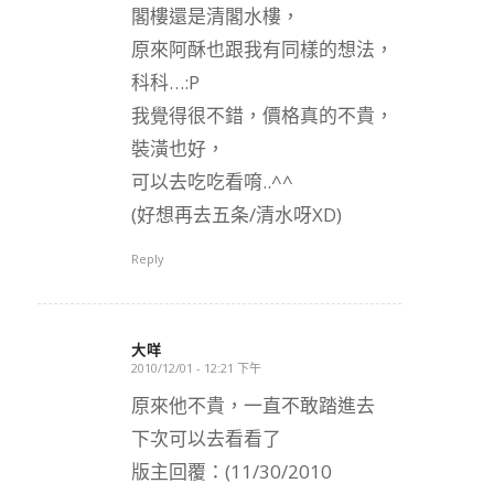
閣樓還是清閣水樓，
原來阿酥也跟我有同樣的想法，
科科…:P
我覺得很不錯，價格真的不貴，
裝潢也好，
可以去吃吃看唷..^^
(好想再去五条/清水呀XD)
Reply
大咩
2010/12/01 - 12:21 下午
says:
原來他不貴，一直不敢踏進去
下次可以去看看了
版主回覆：(11/30/2010