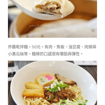
炸醬乾拌麵，50元。有肉、魚板、油豆腐、肉燥與
小黃瓜絲等，麵條的口感很有嚼勁與彈性。