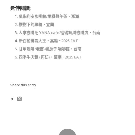
延伸閱讀:
吳朱利安咖啡館/早餐與午茶‧澎湖
櫻樹下的黑輪‧宜蘭
人拿咖啡吧 YANA cafe/香港風味咖啡店‧台南
新百齡排骨大王‧高雄 ~2025 EAT
甘單咖啡/老窗-老房子 咖啡館‧台南
四季牛肉麵 (再訪)‧蘭嶼 ~2025 EAT
Share this entry