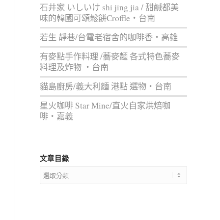
石井家 いしいけ shi jing jia / 甜鹹都美
味的韓國可頌鬆餅Croffle‧台南
若生 靜巷/台電老宿舍的咖啡香‧高雄
有麥點手作料理 /蕎麥麵 各式特色蕎麥
料理及炸物 ‧台南
貓島廚房/義大利麵 港點 選物‧台南
星火咖啡 Star Mine/直火自家烘焙咖
啡‧嘉義
文章目錄
文
章
目
錄