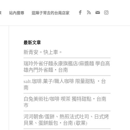
章
站內搜尋
這陣子常去的台南店家
最新文章
新青安。快上車。
瑞玲外省仔麵永康旗艦店/麻醬麵 學自高
雄內門外省麵‧台南
salt.珈琲.菓子/職人咖啡 限量甜點 ‧台
南
白兔美術社/咖啡 喫茶 獨特甜點‧台南
市
河河朝食/蛋餅、熱煎法式吐司、日式烤
貝果、蛋餅飯包‧台南 (歇業)