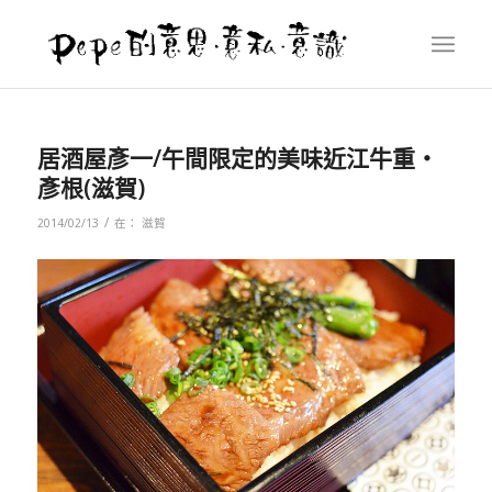
居酒屋彥一/午間限定的美味近江牛重‧
彥根(滋賀)
/
2014/02/13
在：
滋賀