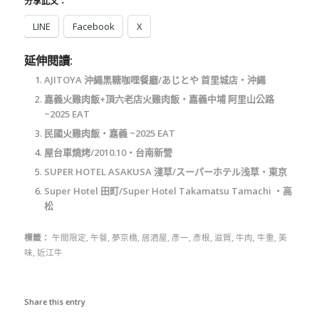
分享此文：
LINE
Facebook
X
延伸閱讀:
AJITOYA 沖繩黑糖咖哩餐廳/あじとや 首里城店‧沖繩
嘉義火雞肉飯+頂六老店火雞肉飯‧嘉義中埔 阿里山公路
~2025 EAT
民國火雞肉飯‧嘉義 ~2025 EAT
屋台車燒烤/2010.10‧台南新營
SUPER HOTEL ASAKUSA 淺草/スーパーホテル浅草‧東京
Super Hotel 田町/Super Hotel Takamatsu Tamachi ‧高
松
標籤：
午間限定
,
午餐
,
夢京橋
,
居酒屋
,
彥一
,
彥根
,
滋賀
,
牛肉
,
牛重
,
美
味
,
近江牛
Share this entry