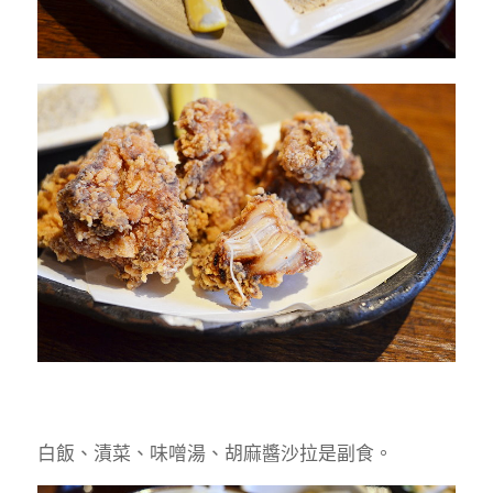
白飯、漬菜、味噌湯、胡麻醬沙拉是副食。