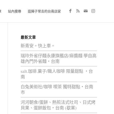
章
站內搜尋
這陣子常去的台南店家
最新文章
新青安。快上車。
瑞玲外省仔麵永康旗艦店/麻醬麵 學自高
雄內門外省麵‧台南
salt.珈琲.菓子/職人咖啡 限量甜點 ‧台
南
白兔美術社/咖啡 喫茶 獨特甜點‧台南
市
河河朝食/蛋餅、熱煎法式吐司、日式烤
貝果、蛋餅飯包‧台南 (歇業)