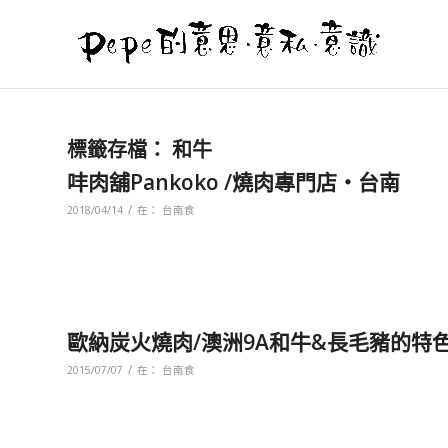
標籤存檔：
和牛
㕩肉舖Pankoko /燒肉專門店‧台南
/
2018/04/14
在：
台南食
歐納炭火燒肉/澳洲9A和牛&長毛豬的特
/
2015/07/07
在：
台南食