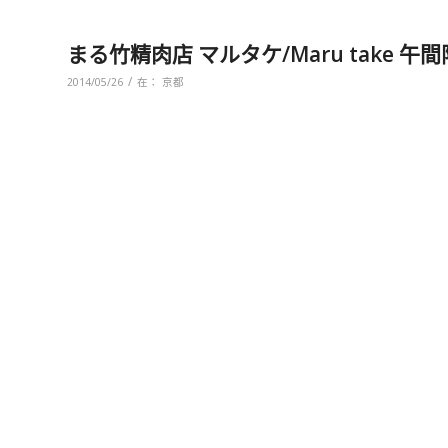
まる竹精肉店 マルタケ/Maru take 
/
2014/05/26
在：
京都