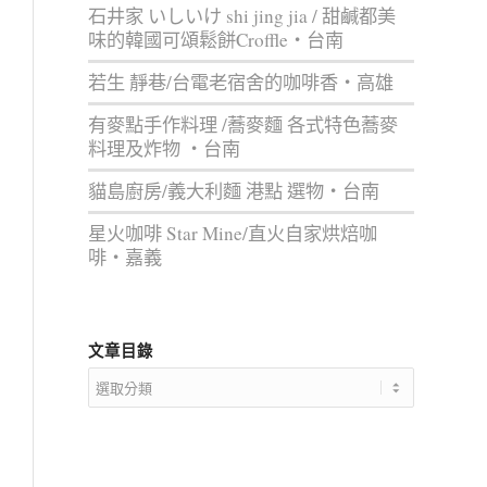
石井家 いしいけ shi jing jia / 甜鹹都美
味的韓國可頌鬆餅Croffle‧台南
若生 靜巷/台電老宿舍的咖啡香‧高雄
有麥點手作料理 /蕎麥麵 各式特色蕎麥
料理及炸物 ‧台南
貓島廚房/義大利麵 港點 選物‧台南
星火咖啡 Star Mine/直火自家烘焙咖
啡‧嘉義
文章目錄
文
章
目
錄