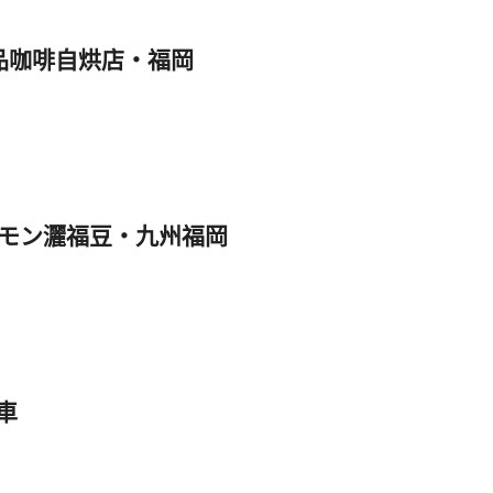
/ 精品咖啡自烘店‧福岡
まモン灑福豆‧九州福岡
車