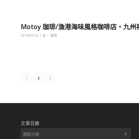
Motoy 珈琲/漁港海味風格咖啡店‧九州
/
2014/02/26
在：
福岡
1
2
3
文章目錄
文
章