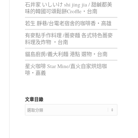
石井家 いしいけ shi jing jia / 甜鹹都美
味的韓國可頌鬆餅Croffle‧台南
若生 靜巷/台電老宿舍的咖啡香‧高雄
有麥點手作料理 /蕎麥麵 各式特色蕎麥
料理及炸物 ‧台南
貓島廚房/義大利麵 港點 選物‧台南
星火咖啡 Star Mine/直火自家烘焙咖
啡‧嘉義
文章目錄
文
章
目
錄