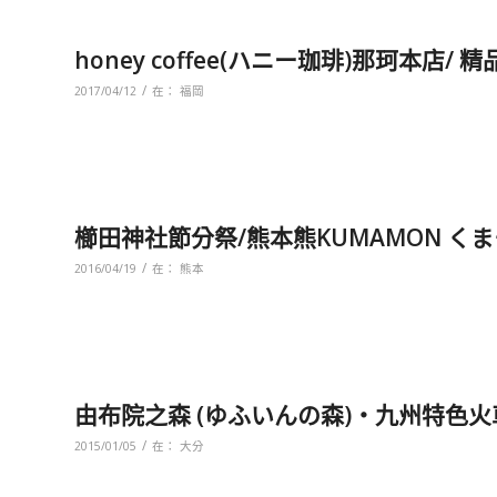
honey coffee(ハニー珈琲)那珂本店
/
2017/04/12
在：
福岡
櫛田神社節分祭/熊本熊KUMAMON く
/
2016/04/19
在：
熊本
由布院之森 (ゆふいんの森)‧九州特色火
/
2015/01/05
在：
大分