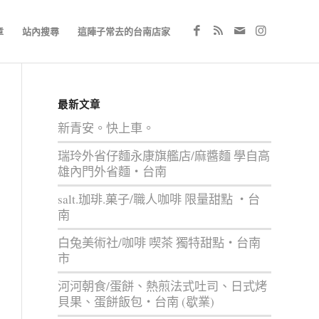
章
站內搜尋
這陣子常去的台南店家
最新文章
新青安。快上車。
瑞玲外省仔麵永康旗艦店/麻醬麵 學自高
雄內門外省麵‧台南
salt.珈琲.菓子/職人咖啡 限量甜點 ‧台
南
白兔美術社/咖啡 喫茶 獨特甜點‧台南
市
河河朝食/蛋餅、熱煎法式吐司、日式烤
貝果、蛋餅飯包‧台南 (歇業)