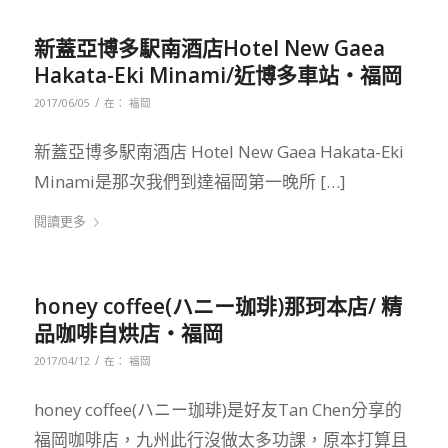
新蓋亞博多駅南酒店Hotel New Gaea
Hakata-Eki Minami/近博多車站‧福岡
/
2017/06/05
在：
福岡
新蓋亞博多駅南酒店 Hotel New Gaea Hakata-Eki
Minami是那次我們到達福岡第一晚所 […]
閱讀更多
honey coffee(ハニー珈琲)那珂本店/ 精
品咖啡自烘店‧福岡
/
2017/04/12
在：
福岡
honey coffee(ハニー珈琲)是好友Tan Chen分享的
福岡咖啡店，九州此行沒做太多功課，原本打算且