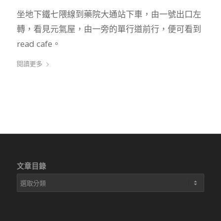
坐地下鐵七隈線到藥院大通站下車，由一號出口左
轉，看見元氣屋，由一旁的單行道前行，便可看到
read cafe。
閱讀更多
文章目錄
文
章
目
錄