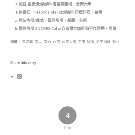
悠豆 自家烘焙咖啡/價格真親切‧台南六甲
無責任 lrresponsible/自烘咖啡 印度料理‧台南
鹿柴咖啡/義式、單品咖啡、鬆餅‧台南
慢熟咖啡 ENCORE Cafe/自家烘焙咖啡和手作甜點‧高雄
標籤：
五妃廟
,
南大
,
南師
,
台南
,
台南大學
,
司康
,
咖啡
,
樹下咖啡
,
軟法
Share this entry
4
回復