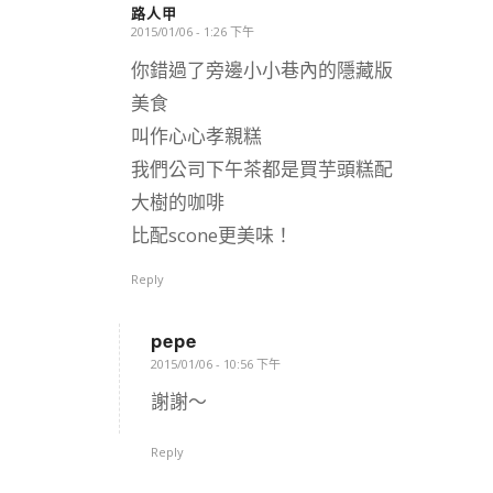
路人甲
2015/01/06 - 1:26 下午
says:
你錯過了旁邊小小巷內的隱藏版
美食
叫作心心孝親糕
我們公司下午茶都是買芋頭糕配
大樹的咖啡
比配scone更美味！
Reply
pepe
says:
2015/01/06 - 10:56 下午
謝謝～
Reply