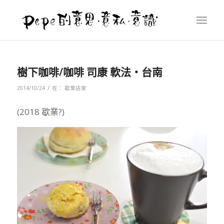
樹下咖啡/咖啡 司康 軟法‧台南
/
2014/10/24
在：
歇業店家
(2018 歇業?)