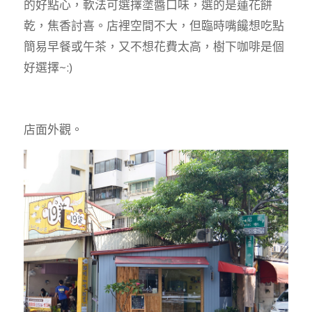
的好點心，軟法可選擇塗醬口味，選的是蓮花餅
乾，焦香討喜。店裡空間不大，但臨時嘴饞想吃點
簡易早餐或午茶，又不想花費太高，樹下咖啡是個
好選擇~:)
店面外觀。