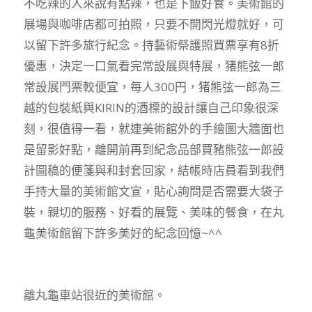
不吃辣的人來說有點辣，也是下飯好食。美術館的
展場與咖啡店都可拍照，只要不開閃光燈就好，可
以留下許多旅行紀念。持藝術祭護照買票享有8折
優惠，決定一口氣看完常設展與特展，猪熊弦一郎
常設展門票較便宜，每人300円，猪熊弦一郎為三
越的包裝紙與KIRIN的酒標的設計讓自己印象很深
刻，很值得一看，就連美術館外的手繪圖大牆面也
是留影好點，離開前再到紀念品部買豬熊弦一郎設
計圖稿的便箋與和封套回家，結帳時店員看到我們
手持大量的美術館文宣，貼心詢問是否需要大袋子
裝，親切的服務、好看的展覽、美味的餐食，在丸
龜美術館留下許多美好的紀念回憶~^^
離丸龜車站很近的美術館。