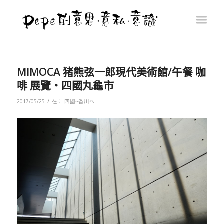
MIMOCA 猪熊弦一郎現代美術館/午餐 咖
啡 展覽‧四國丸龜市
/
2017/05/25
在：
四國~香川へ