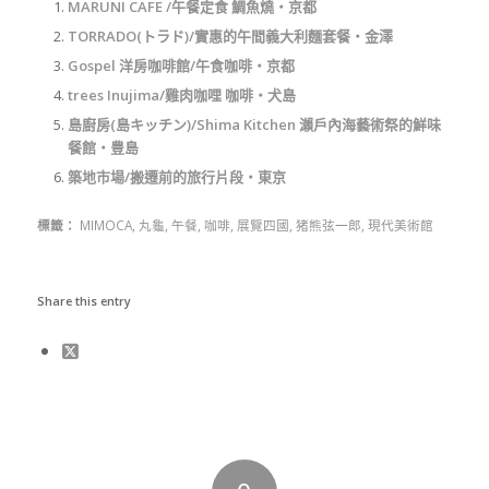
MARUNI CAFE /午餐定食 鯛魚燒‧京都
TORRADO(トラド)/實惠的午間義大利麵套餐‧金澤
Gospel 洋房咖啡館/午食咖啡‧京都
trees Inujima/雞肉咖哩 咖啡‧犬島
島廚房(島キッチン)/Shima Kitchen 瀨戶內海藝術祭的鮮味
餐館‧豊島
築地市場/搬遷前的旅行片段‧東京
標籤：
MIMOCA
,
丸龜
,
午餐
,
咖啡
,
展覽四國
,
猪熊弦一郎
,
現代美術館
Share this entry