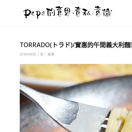
TORRADO(トラド)/實惠的午間義大利
/
2018/04/25
在：
金澤