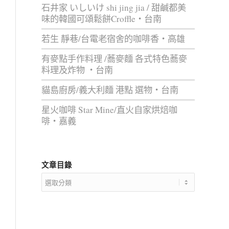
石井家 いしいけ shi jing jia / 甜鹹都美
味的韓國可頌鬆餅Croffle‧台南
若生 靜巷/台電老宿舍的咖啡香‧高雄
有麥點手作料理 /蕎麥麵 各式特色蕎麥
料理及炸物 ‧台南
貓島廚房/義大利麵 港點 選物‧台南
星火咖啡 Star Mine/直火自家烘焙咖
啡‧嘉義
文章目錄
文
章
目
錄