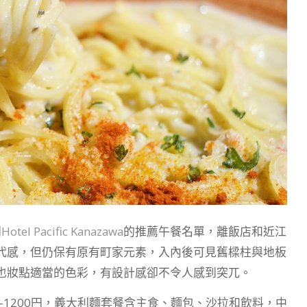
到
Hotel Pacific Kanazawa
的推薦午餐名單，離飯店和近江
代感，但仍保有原有町家元素，入內後可見舊樑柱與地板
也妝點適當的色彩，有設計感卻不令人感到突兀。
-1200円，義大利麵套餐含主食、麵包、沙拉和飲料，中