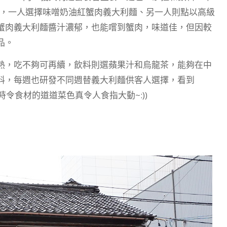
円，一人選擇味噌奶油紅蟹肉義大利麵、另一人則點以高級
蟹肉義大利麵醬汁濃郁，也能嚐到蟹肉，味道佳，但因較
品。
熱，吃不夠可再續，飲料則選蘋果汁和烏龍茶，能夠在中
料，每週也研發不同週替義大利麵供客人選擇，看到
時令食材的道道菜色真令人食指大動~:))