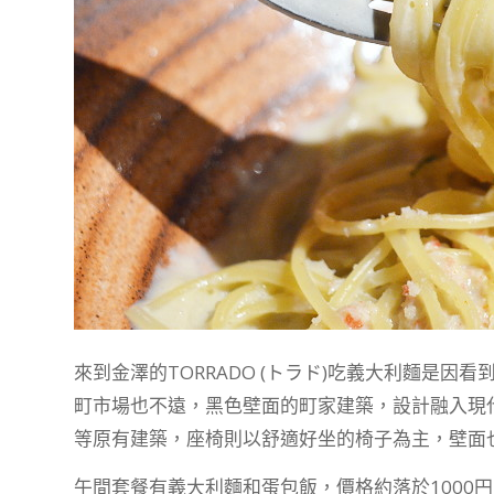
來到金澤的TORRADO (トラド)吃義大利麵是因看
町市場也不遠，黑色壁面的町家建築，設計融入現
等原有建築，座椅則以舒適好坐的椅子為主，壁面
午間套餐有義大利麵和蛋包飯，價格約落於1000円