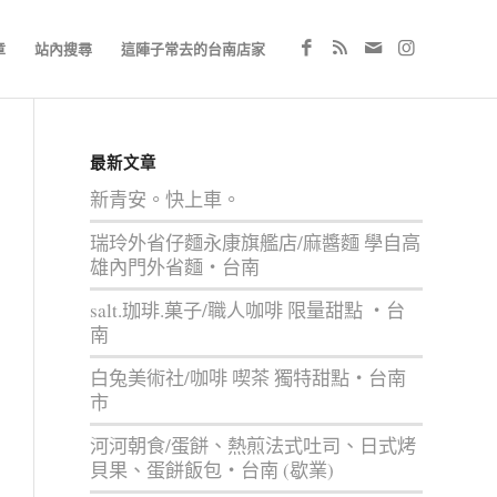
章
站內搜尋
這陣子常去的台南店家
最新文章
新青安。快上車。
瑞玲外省仔麵永康旗艦店/麻醬麵 學自高
雄內門外省麵‧台南
salt.珈琲.菓子/職人咖啡 限量甜點 ‧台
南
白兔美術社/咖啡 喫茶 獨特甜點‧台南
市
河河朝食/蛋餅、熱煎法式吐司、日式烤
貝果、蛋餅飯包‧台南 (歇業)