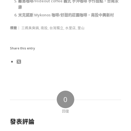
離島咖啡/Hideout coffee 義式 手沖咖啡 手作甜點‧台南永
康
米克諾斯 Mykonos 咖啡/好甜的莊園咖啡‧南投中興新村
標籤：
三媽臭臭鍋
,
南投
,
台灣獨立
,
水里店
,
里山
Share this entry
0
回復
發表評論