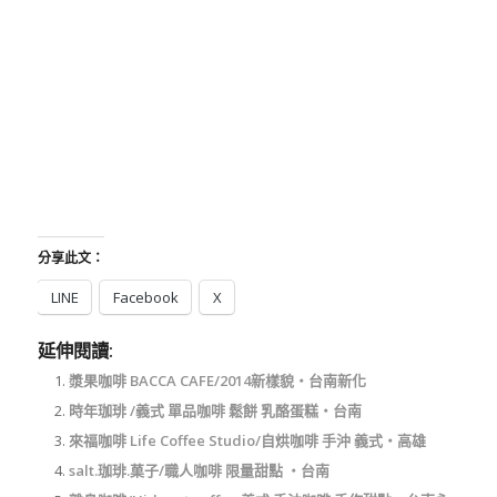
分享此文：
LINE
Facebook
X
延伸閱讀:
漿果咖啡 BACCA CAFE/2014新樣貌‧台南新化
時年珈琲 /義式 單品咖啡 鬆餅 乳酪蛋糕‧台南
來福咖啡 Life Coffee Studio/自烘咖啡 手沖 義式‧高雄
salt.珈琲.菓子/職人咖啡 限量甜點 ‧台南