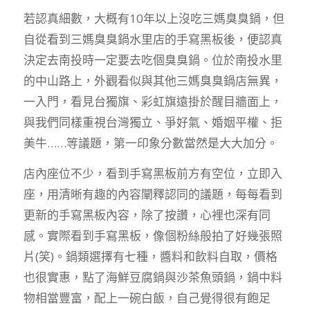
若認真細數，大概有10年以上沒吃三媽臭臭鍋，但
自從看到三媽臭臭鍋水里店的手寫黑板後，便認真
決定去南投時一定要去吃個臭臭鍋。位於南投水里
的中山路上，外觀看似與其他三媽臭臭鍋店無異，
一入門，看見台獨旗、彩虹旗遠掛於醒目牆面上，
與我們同樣重視台灣獨立、爭好氣、婚姻平權、拒
美牛……等議題，第一印象分數當然是大大加分。
店內座位不少，看到手寫黑板前方有空位，立即入
座，用清晰有趣的內容闡釋認同的議題，每每看到
更新的手寫黑板內容，除了按讚，心裡也深有同
感。實際看到手寫黑板，像個粉絲般拍了好幾張照
片(笑)。鍋類選擇有七種，醬料和飲料自取，價格
也很實惠，點了海鮮豆腐鍋與沙茶魚頭鍋，鍋中料
物相當豐富，配上一碗白飯，自己覺得很有飽足