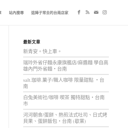
章
站內搜尋
這陣子常去的台南店家
最新文章
新青安。快上車。
瑞玲外省仔麵永康旗艦店/麻醬麵 學自高
雄內門外省麵‧台南
salt.珈琲.菓子/職人咖啡 限量甜點 ‧台
南
白兔美術社/咖啡 喫茶 獨特甜點‧台南
市
河河朝食/蛋餅、熱煎法式吐司、日式烤
貝果、蛋餅飯包‧台南 (歇業)