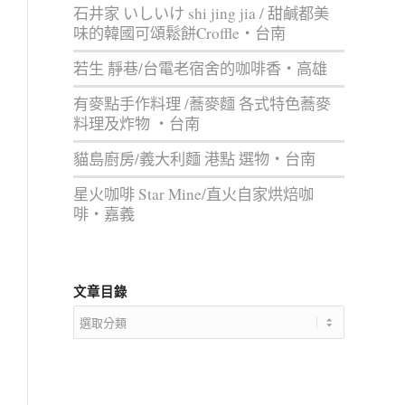
石井家 いしいけ shi jing jia / 甜鹹都美
味的韓國可頌鬆餅Croffle‧台南
若生 靜巷/台電老宿舍的咖啡香‧高雄
有麥點手作料理 /蕎麥麵 各式特色蕎麥
料理及炸物 ‧台南
貓島廚房/義大利麵 港點 選物‧台南
星火咖啡 Star Mine/直火自家烘焙咖
啡‧嘉義
文章目錄
文
章
目
錄