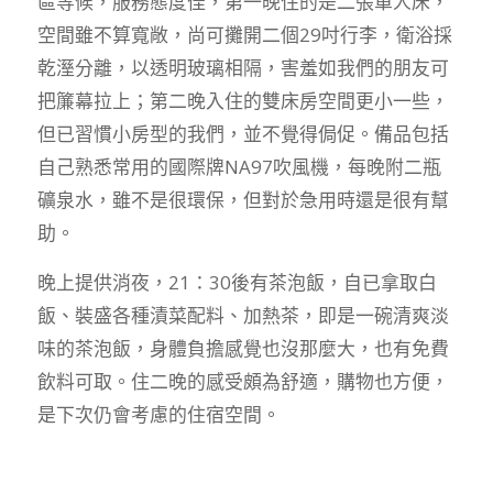
區等候，服務態度佳，第一晚住的是二張單人床，
空間雖不算寬敞，尚可攤開二個29吋行李，衛浴採
乾溼分離，以透明玻璃相隔，害羞如我們的朋友可
把簾幕拉上；第二晚入住的雙床房空間更小一些，
但已習慣小房型的我們，並不覺得侷促。備品包括
自己熟悉常用的國際牌NA97吹風機，每晚附二瓶
礦泉水，雖不是很環保，但對於急用時還是很有幫
助。
晚上提供消夜，21：30後有茶泡飯，自已拿取白
飯、裝盛各種漬菜配料、加熱茶，即是一碗清爽淡
味的茶泡飯，身體負擔感覺也沒那麼大，也有免費
飲料可取。住二晚的感受頗為舒適，購物也方便，
是下次仍會考慮的住宿空間。