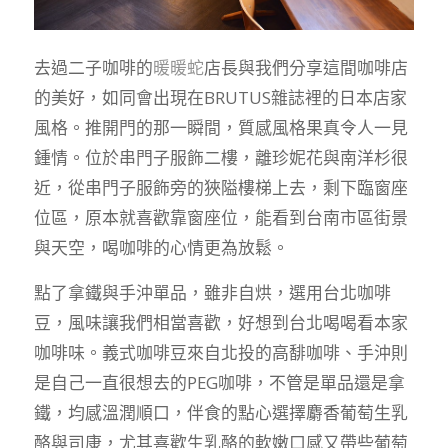
去過二子咖啡的
暖暖蛇
店長與我們分享這間咖啡店
的美好，如同會出現在BRUTUS雜誌裡的日本店家
風格。推開門的那一瞬間，質感風格果真令人一見
鍾情。位於串門子服飾二樓，離珍妮花與南洋杉很
近，從串門子服飾旁的狹隘樓梯上去，剩下臨窗座
位區，原本就喜歡靠窗座位，能看到台南市區街景
與天空，喝咖啡的心情更為放鬆。
點了拿鐵與手沖單品，雖非自烘，選用台北咖啡
豆，風味讓我們相當喜歡，好想到台北喝喝看本家
咖啡味。義式咖啡豆來自北投的高馡咖啡、手沖則
是自己一直很想去的PEG咖啡，不管是單品還是拿
鐵，均感溫潤順口，伴食的點心選擇麝香葡萄生乳
酪與司康，尤其喜歡生乳酪的軟嫩口感又帶些葡萄