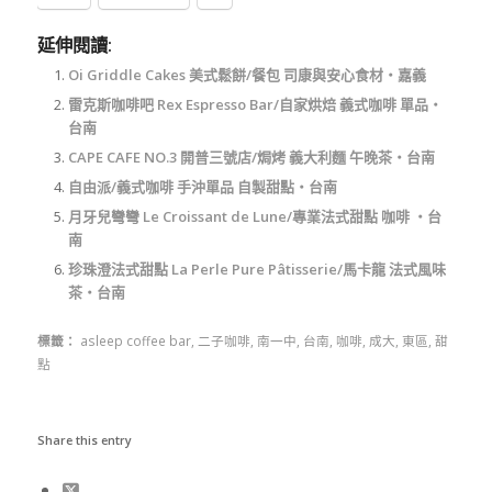
延伸閱讀:
Oi Griddle Cakes 美式鬆餅/餐包 司康與安心食材‧嘉義
雷克斯咖啡吧 Rex Espresso Bar/自家烘焙 義式咖啡 單品‧
台南
CAPE CAFE NO.3 開普三號店/焗烤 義大利麵 午晚茶‧台南
自由派/義式咖啡 手沖單品 自製甜點‧台南
月牙兒彎彎 Le Croissant de Lune/專業法式甜點 咖啡 ‧台
南
珍珠澄法式甜點 La Perle Pure Pâtisserie/馬卡龍 法式風味
茶‧台南
標籤：
asleep coffee bar
,
二子咖啡
,
南一中
,
台南
,
咖啡
,
成大
,
東區
,
甜
點
Share this entry