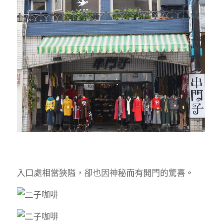
入口處相當狹隘，卻也因神秘而有開門的驚喜。