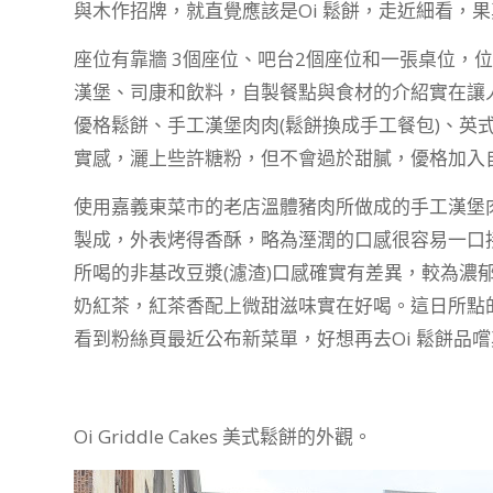
與木作招牌，就直覺應該是Oi 鬆餅，走近細看，
座位有靠牆 3個座位、吧台2個座位和一張桌位，
漢堡、司康和飲料，自製餐點與食材的介紹實在讓
優格鬆餅、手工漢堡肉肉(鬆餅換成手工餐包)、英
實感，灑上些許糖粉，但不會過於甜膩，優格加入
使用嘉義東菜市的老店溫體豬肉所做成的手工漢堡
製成，外表烤得香酥，略為溼潤的口感很容易一口
所喝的非基改豆漿(濾渣)口感確實有差異，較為濃
奶紅茶，紅茶香配上微甜滋味實在好喝。這日所點
看到粉絲頁最近公布新菜單，好想再去Oi 鬆餅品嚐其
Oi Griddle Cakes 美式鬆餅的外觀。