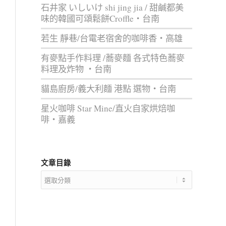
石井家 いしいけ shi jing jia / 甜鹹都美
味的韓國可頌鬆餅Croffle‧台南
若生 靜巷/台電老宿舍的咖啡香‧高雄
有麥點手作料理 /蕎麥麵 各式特色蕎麥
料理及炸物 ‧台南
貓島廚房/義大利麵 港點 選物‧台南
星火咖啡 Star Mine/直火自家烘焙咖
啡‧嘉義
文章目錄
文
章
目
錄