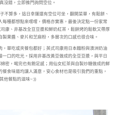
果真沒錯，立即推門詢問空位。
位子不算多，這日幸運還有空位可坐，翻開菜單，有鬆餅、
人每種都想點來嚐嚐，價格亦實惠，最後決定點一份家常
式司康、非基改全豆豆漿和鮮奶紅茶，鬆餅烤的鬆軟又帶厚
自製果醬、麥片和芝麻粉，多層次的口感也很合味。
肉，單吃或夾餐包都好；英式司康用日本麵粉與澳洲奶油
接一口的吃光。採用非基改黃豆做成的全豆豆漿，與平日
郁綿密，喝完也有飽足感；用仙女紅茶與自製炒糖做成的鮮
的餐食味道均讓人滿意，安心食材也是吸引我們的重點，
他餐點的滋味~:))