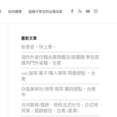
章
站內搜尋
這陣子常去的台南店家
最新文章
新青安。快上車。
瑞玲外省仔麵永康旗艦店/麻醬麵 學自高
雄內門外省麵‧台南
salt.珈琲.菓子/職人咖啡 限量甜點 ‧台
南
白兔美術社/咖啡 喫茶 獨特甜點‧台南
市
河河朝食/蛋餅、熱煎法式吐司、日式烤
貝果、蛋餅飯包‧台南 (歇業)