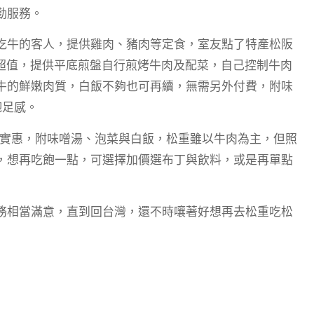
勤服務。
吃牛的客人，提供雞肉、豬肉等定食，室友點了特產松阪
直呼超值，提供平底煎盤自行煎烤牛肉及配菜，自己控制牛肉
牛的鮮嫩肉質，白飯不夠也可再續，無需另外付費，附味
飽足感。
很實惠，附味噌湯、泡菜與白飯，松重雖以牛肉為主，但照
，想再吃飽一點，可選擇加價選布丁與飲料，或是再單點
務相當滿意，直到回台灣，還不時嚷著好想再去松重吃松