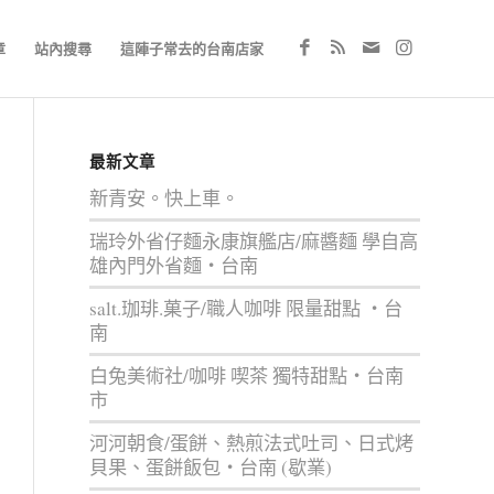
章
站內搜尋
這陣子常去的台南店家
最新文章
新青安。快上車。
瑞玲外省仔麵永康旗艦店/麻醬麵 學自高
雄內門外省麵‧台南
salt.珈琲.菓子/職人咖啡 限量甜點 ‧台
南
白兔美術社/咖啡 喫茶 獨特甜點‧台南
市
河河朝食/蛋餅、熱煎法式吐司、日式烤
貝果、蛋餅飯包‧台南 (歇業)