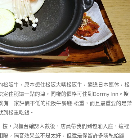
的松阪牛，原本想住松阪大啖松阪牛，適逢日本連休，松
住稍遠一點的津，同樣的價格可住到Dormy Inn。搜
程就有一家評價不低的松阪牛餐廳-松重，而且最重要的是禁
就到松重吃飯。
一樓，與櫃台確認人數後，店員帶我們到包廂入座，這裡
相隔，隔音效果並不是太好，但還是保留許多隱私給顧