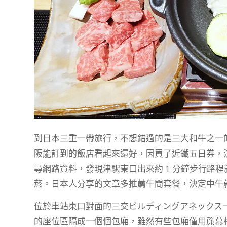
到日本三重一帶旅行，不想錯過的是三大和牛之一
阪能訂到的飯店看起來還好，因買了近鐵五日券，決定
尋網路資料，發現津駅東口出來約 1 分鐘步行路
菸。日本人分享的文章多推薦午間套餐，決定中午
位於車站東口對面的三交ビルディングアネックス
的座位區隔成一個個包廂，雖然有些包廂僅用簾幕