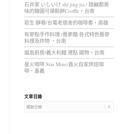
石井家 いしいけ shi jing jia / 甜鹹都美
味的韓國可頌鬆餅Croffle‧台南
若生 靜巷/台電老宿舍的咖啡香‧高雄
有麥點手作料理 /蕎麥麵 各式特色蕎麥
料理及炸物 ‧台南
貓島廚房/義大利麵 港點 選物‧台南
星火咖啡 Star Mine/直火自家烘焙咖
啡‧嘉義
文章目錄
文
章
目
錄