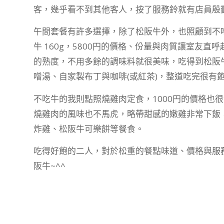
客，幾乎看不到其他客人，按了服務鈴就有店員殷
午間套餐有許多選擇，除了松阪牛外，也照顧到不
牛 160g，5800円的價格、份量與肉質讓室友
的熟度，不用多餘的調味料就很美味，吃得到松阪
噌湯、自家製布丁與咖啡(或紅茶)，整道吃完很有
不吃牛的我則點照燒雞肉定食，1000円的價格也
燒雞肉的風味也不馬虎，略帶甜感的嫩雞非常下飯
炸雞、松阪牛可樂餅等餐食。
吃得好飽的二人，對於松重的餐點味道、價格與服
阪牛~^^