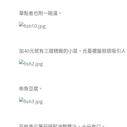
單點者也附一碗湯。
加40元就有三道精緻的小菜，光看擺盤就很吸引人
柴魚豆腐。
花枝黃瓜蕃茄搭配油醋醬汁，十分爽口。