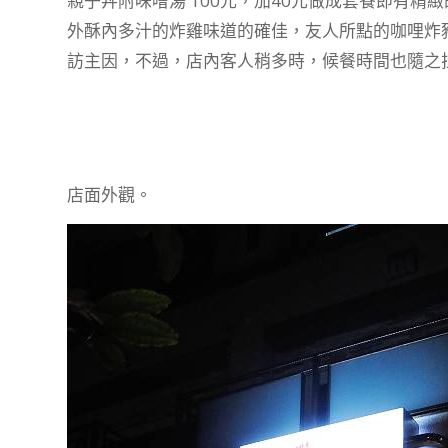
親子丼附味噌湯 100元，加40元做成套餐即有精
外酥內多汁的炸雞味道的確佳，友人所點的咖哩炸
訪主因，不過，店內客人稍多時，候餐時間也隨之拉
店面外觀。