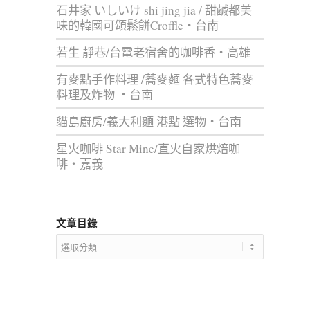
石井家 いしいけ shi jing jia / 甜鹹都美
味的韓國可頌鬆餅Croffle‧台南
若生 靜巷/台電老宿舍的咖啡香‧高雄
有麥點手作料理 /蕎麥麵 各式特色蕎麥
料理及炸物 ‧台南
貓島廚房/義大利麵 港點 選物‧台南
星火咖啡 Star Mine/直火自家烘焙咖
啡‧嘉義
文章目錄
文
章
目
錄