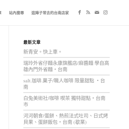
章
站內搜尋
這陣子常去的台南店家
最新文章
新青安。快上車。
瑞玲外省仔麵永康旗艦店/麻醬麵 學自高
雄內門外省麵‧台南
salt.珈琲.菓子/職人咖啡 限量甜點 ‧台
南
白兔美術社/咖啡 喫茶 獨特甜點‧台南
市
河河朝食/蛋餅、熱煎法式吐司、日式烤
貝果、蛋餅飯包‧台南 (歇業)