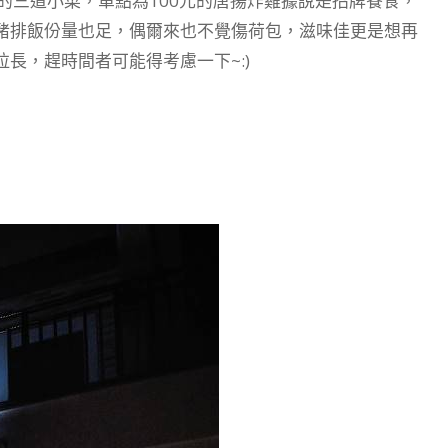
緻的三道小菜，單點為100元的唐揚炸雞據說是招牌餐食，
豬排飯份量也足，偶爾來也不覺傷荷包，滋味佳更是想再
長，趕時間者可能得考慮一下~:)