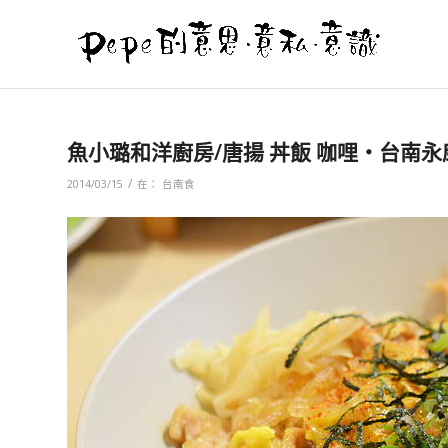
魚小璐和洋廚房/唐揚 丼飯 咖哩‧台南永
/
2014/03/15
在：
台南食