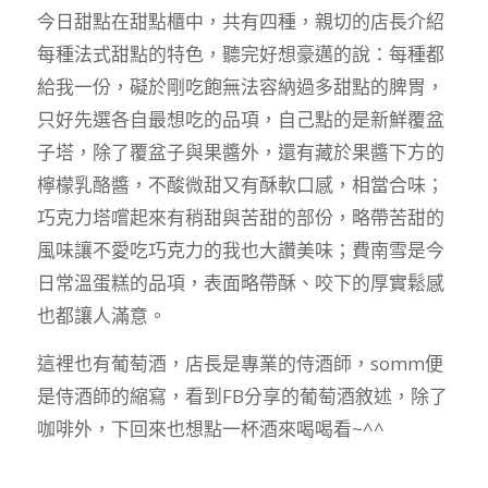
今日甜點在甜點櫃中，共有四種，親切的店長介紹
每種法式甜點的特色，聽完好想豪邁的說：每種都
給我一份，礙於剛吃飽無法容納過多甜點的脾胃，
只好先選各自最想吃的品項，自己點的是新鮮覆盆
子塔，除了覆盆子與果醬外，還有藏於果醬下方的
檸檬乳酪醬，不酸微甜又有酥軟口感，相當合味；
巧克力塔嚐起來有稍甜與苦甜的部份，略帶苦甜的
風味讓不愛吃巧克力的我也大讚美味；費南雪是今
日常溫蛋糕的品項，表面略帶酥、咬下的厚實鬆感
也都讓人滿意。
這裡也有葡萄酒，店長是專業的侍酒師，somm便
是侍酒師的縮寫，看到FB分享的葡萄酒敘述，除了
咖啡外，下回來也想點一杯酒來喝喝看~^^