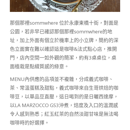
那個那裡sommwhere 位於永康東橋十街，對面是
公園，若非早已確認那個那裡sommwhere的地
址，加上外面有個立於機車上的小立牌，簡約的深
色立面實在難以確認這是咖啡&法式點心店，推開
門，店內空間一如外觀的簡潔，約有3桌桌位，桌
面植栽是點綴質感的綠意。
MENU內供應的品項並不複雜，分成義式咖啡、
茶、常溫蛋糕及甜點，義式咖啡來自生哥烘焙的咖
啡豆，以單品豆直壓，這日喝到的是日曬西達摩，
以LA MARZOCCO GS3沖煮，焙度及入口的溫潤感
令人感到熟悉；紅玉紅茶的自然淡甜甘味是無法喝
咖啡時的好選擇。