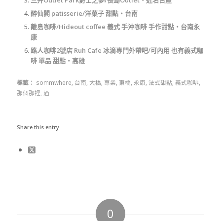
三井Outlet Park爵士之夢/長島Outlet‧近名古屋
醉仙閣 patisserie/洋菓子 甜點‧台南
離島咖啡/Hideout coffee 義式 手沖咖啡 手作甜點‧台南永
康
路人咖啡2號店 Ruh Cafe 冰滴專門外帶吧/可內用 也有義式咖
啡 單品 甜點‧高雄
標籤：
sommwhere
,
台南
,
大橋
,
專業
,
東橋
,
永康
,
法式甜點
,
義式咖啡
,
那個那裡
,
酒
Share this entry
0