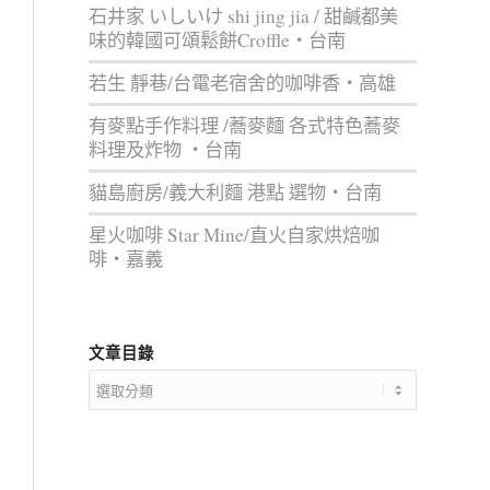
石井家 いしいけ shi jing jia / 甜鹹都美
味的韓國可頌鬆餅Croffle‧台南
若生 靜巷/台電老宿舍的咖啡香‧高雄
有麥點手作料理 /蕎麥麵 各式特色蕎麥
料理及炸物 ‧台南
貓島廚房/義大利麵 港點 選物‧台南
星火咖啡 Star Mine/直火自家烘焙咖
啡‧嘉義
文章目錄
文
章
目
錄