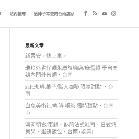
章
站內搜尋
這陣子常去的台南店家
最新文章
新青安。快上車。
瑞玲外省仔麵永康旗艦店/麻醬麵 學自高
雄內門外省麵‧台南
salt.珈琲.菓子/職人咖啡 限量甜點 ‧台
南
白兔美術社/咖啡 喫茶 獨特甜點‧台南
市
河河朝食/蛋餅、熱煎法式吐司、日式烤
貝果、蛋餅飯包‧台南 (歇業)