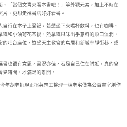
面、「當個文青來看本書吧！」等外觀元素，加上不時在
照片，更想走進書店好好看書。
人自行在本子上登記，若想坐下來喝杯飲料，也有咖啡、
拿鐵和小油菊花茶後，熱拿鐵風味出乎意料的順口溫潤，
窗的吧台座位，遠望天主教會的鳥居和新城寧靜街巷，或
選書也很有意思，書況亦佳，若是自己住在附近，真的會
會兒時間，才滿足的離開。
主)，今年胡老師現正招募志工整理一棟老宅做為公益畫室創作