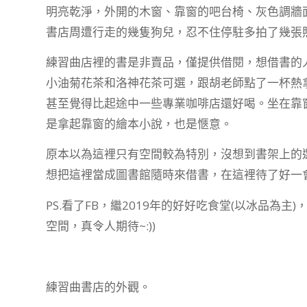
明亮乾淨，外開的木窗、靠窗的吧台椅、灰色調牆
書店周遭行走的幾隻狗兒，忍不住停駐多拍了幾張
練習曲店裡的書是非賣品，僅提供借閱，想借書的
小油菊花茶和洛神花茶可選，跟胡老師點了一杯熱
甚至覺得比起途中一些專業咖啡店還好喝。坐在靠
是拿起靠窗的繪本小說，也是愜意。
原本以為這裡只有空間較為特別，沒想到書架上的
想把這裡當成圖書館隨時來借書，在這裡待了好一
PS.看了FB，繼2019年的好好吃食堂(以冰品為
空間，真令人期待~:))
練習曲書店的外觀。