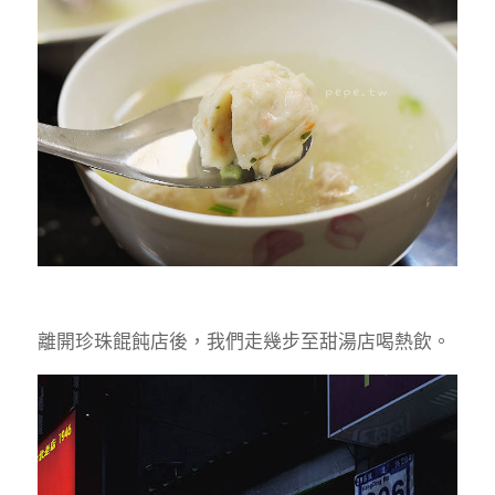
離開珍珠餛飩店後，我們走幾步至甜湯店喝熱飲。