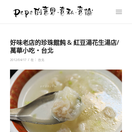
好味老店的珍珠餛飩 & 紅豆湯花生湯店/
萬華小吃‧台北
/
2012/04/17
在：
台北