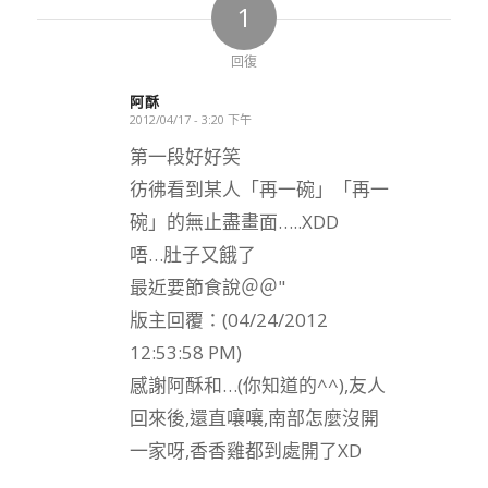
1
回復
阿酥
2012/04/17 - 3:20 下午
says:
第一段好好笑
彷彿看到某人「再一碗」「再一
碗」的無止盡畫面…..XDD
唔…肚子又餓了
最近要節食說＠＠"
版主回覆：(04/24/2012
12:53:58 PM)
感謝阿酥和…(你知道的^^),友人
回來後,還直嚷嚷,南部怎麼沒開
一家呀,香香雞都到處開了XD