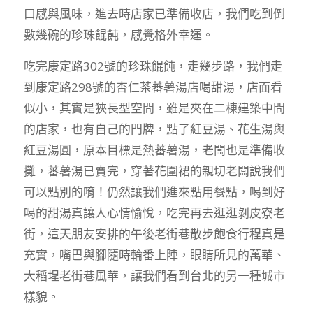
口感與風味，進去時店家已準備收店，我們吃到倒
數幾碗的珍珠餛飩，感覺格外幸運。
吃完康定路302號的珍珠餛飩，走幾步路，我們走
到康定路298號的杏仁茶蕃薯湯店喝甜湯，店面看
似小，其實是狹長型空間，雖是夾在二棟建築中間
的店家，也有自己的門牌，點了紅豆湯、花生湯與
紅豆湯圓，原本目標是熱蕃薯湯，老闆也是準備收
攤，蕃薯湯已賣完，穿著花圍裙的親切老闆說我們
可以點別的唷！仍然讓我們進來點用餐點，喝到好
喝的甜湯真讓人心情愉悅，吃完再去逛逛剝皮寮老
街，這天朋友安排的午後老街巷散步飽食行程真是
充實，嘴巴與腳隨時輪番上陣，眼睛所見的萬華、
大稻埕老街巷風華，讓我們看到台北的另一種城市
樣貌。