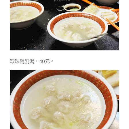
珍珠餛飩湯，40元。