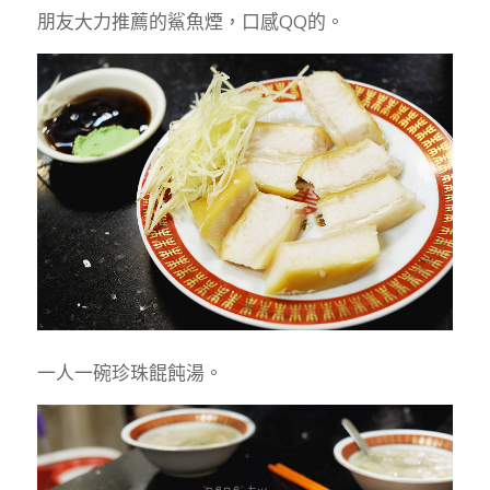
朋友大力推薦的鯊魚煙，口感QQ的。
一人一碗珍珠餛飩湯。