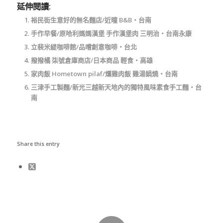
延伸閱讀:
裕民街生意好的無名麵店/近曈 B&B‧台南
手作早餐/原哈利媽媽漢堡 手作漢堡肉 三明治‧台南永康
立裴米緹咖啡館/品嚐創意咖啡‧台北
撥撥橘 柒號倉庫商店/日本商品 輕食‧高雄
家肉飯 Hometown pilaf/燻雞肉飯 雞湯鍋燒‧台南
三津手工製麵/新光三越新天地內的獨特風味素食手工麵‧台
南
Share this entry