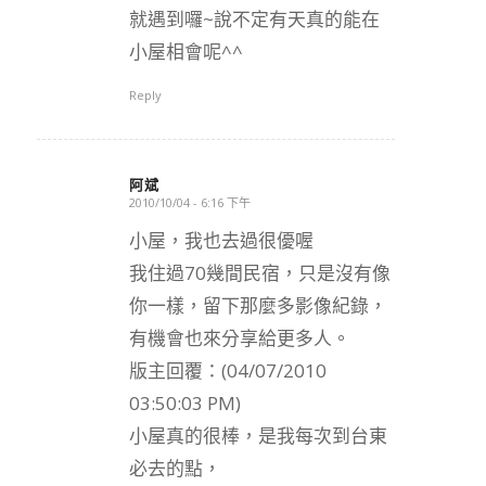
就遇到囉~說不定有天真的能在
小屋相會呢^^
Reply
阿斌
2010/10/04 - 6:16 下午
says:
小屋，我也去過很優喔
我住過70幾間民宿，只是沒有像
你一樣，留下那麼多影像紀錄，
有機會也來分享給更多人。
版主回覆：(04/07/2010
03:50:03 PM)
小屋真的很棒，是我每次到台東
必去的點，