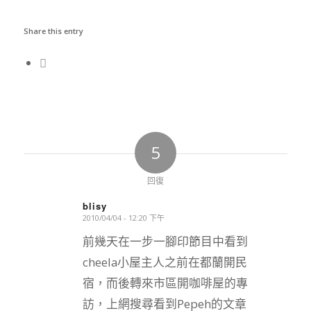
Share this entry
5
回復
blisy
2010/04/04 - 12:20 下午
says:
前幾天在一步一腳印節目中看到
cheela小屋主人之前在都蘭開民
宿，而後轉來市區開咖啡屋的專
訪，上網搜尋看到Pepeh的文章