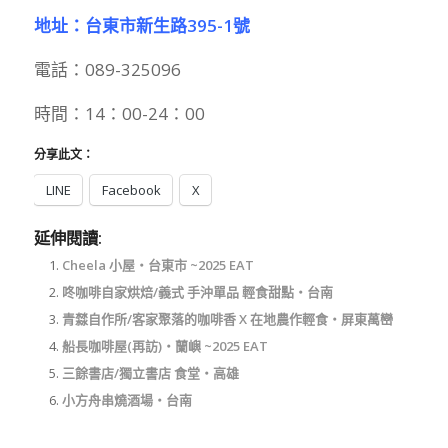
地址：台東市新生路395-1號
電話：089-325096
時間：14：00-24：00
分享此文：
LINE
Facebook
X
延伸閱讀:
Cheela 小屋‧台東市 ~2025 EAT
咚咖啡自家烘焙/義式 手沖單品 輕食甜點‧台南
青㵘自作所/客家聚落的咖啡香 X 在地農作輕食‧屏東萬巒
船長咖啡屋(再訪)‧蘭嶼 ~2025 EAT
三餘書店/獨立書店 食堂‧高雄
小方舟串燒酒場‧台南