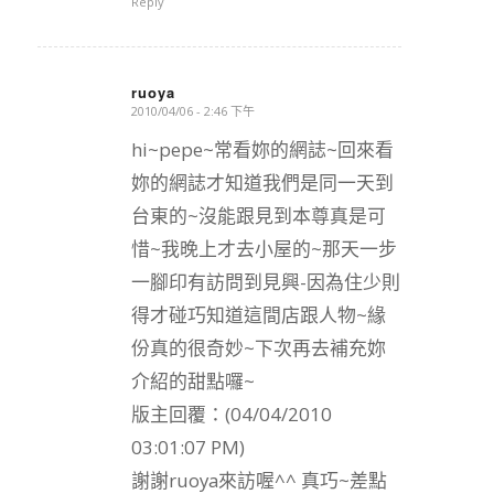
Reply
ruoya
2010/04/06 - 2:46 下午
says:
hi~pepe~常看妳的網誌~回來看
妳的網誌才知道我們是同一天到
台東的~沒能跟見到本尊真是可
惜~我晚上才去小屋的~那天一步
一腳印有訪問到見興-因為住少則
得才碰巧知道這間店跟人物~緣
份真的很奇妙~下次再去補充妳
介紹的甜點囉~
版主回覆：(04/04/2010
03:01:07 PM)
謝謝ruoya來訪喔^^ 真巧~差點