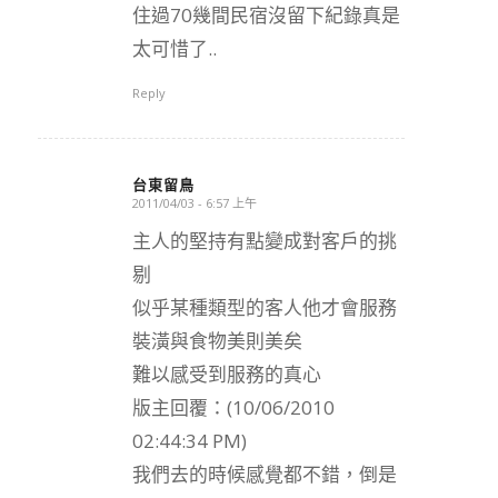
住過70幾間民宿沒留下紀錄真是
太可惜了..
Reply
台東留鳥
2011/04/03 - 6:57 上午
says:
主人的堅持有點變成對客戶的挑
剔
似乎某種類型的客人他才會服務
裝潢與食物美則美矣
難以感受到服務的真心
版主回覆：(10/06/2010
02:44:34 PM)
我們去的時候感覺都不錯，倒是