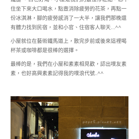
住坐下來大口喝水，點壼消除疲勞的花茶，再點一
份冰淇淋，腳的疲勞感消了一大半，讓我們那晚還
有體力找到民宿，並和小官、住宿客人聊天…^^
小屋就位在藝術鐵馬道上，散完步前或後來這裡喝
杯茶或咖啡都是很棒的選擇。
最棒的是，我們在小屋和素素相見歡，認出噗友素
素，也好高興素素記得我的噗浪代號..^^