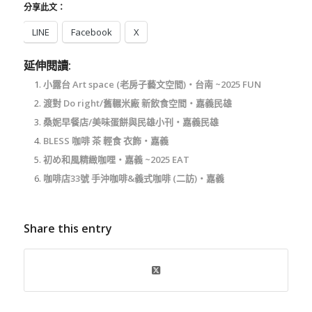
分享此文：
LINE
Facebook
X
延伸閱讀:
小露台 Art space (老房子藝文空間)‧台南 ~2025 FUN
渡對 Do right/舊輾米廠 新飲食空間‧嘉義民雄
桑妮早餐店/美味蛋餅與民雄小刊‧嘉義民雄
BLESS 咖啡 茶 輕食 衣飾‧嘉義
初め和風精緻咖哩‧嘉義 ~2025 EAT
咖啡店33號 手沖咖啡&義式咖啡 (二訪)‧嘉義
Share this entry