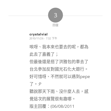
3
回復
crystalvial
2010/11/26 - 7:32 下午
says:
唉呀、我本來也要去的呢，都為
此去了嘉義了；
但最後還是搭了洪雅包的車去了
台北參加反對國光石化大遊行。
好可惜呀、不然就可以遇到pepe
了。:P
聽說那天下雨、沒什麼人去，感
覺這次的展覽很有趣哪。
版主回覆：(06/08/2011