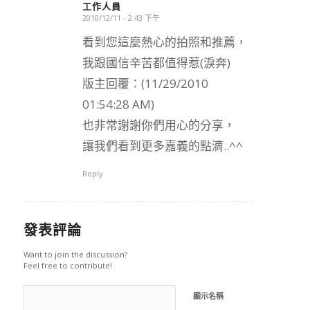
工作人員
2010/12/11 - 2:43 下午
says:
看到您這麼熱心的拍照和推薦，
我跟國信辛苦都值得惹(淚奔)
版主回覆：(11/29/2010
01:54:28 AM)
也非常謝謝你們用心的分享，
讓我們看到更多嘉義的點滴..^^
Reply
發表評論
Want to join the discussion?
Feel free to contribute!
顯示名稱