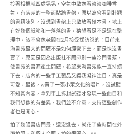
拎著相機就四處晃晃，空氣中散逸著淡淡咖啡香
氣，有落差的一整面貼牆書架，原以為會看到壯觀
的書籍陳列，沒想到書架上只散放著幾本書，地上
有好幾個紙箱和一落落的書，猜想著是不是還在整
理中，該不會像老闆在2月接受採訪說的：目前東
海書苑最大的問題不是如何經營下去，而是快沒書
賣了，原因是因為出版社不願印刷一些冷門書籍，
使書苑的書源產生問題，希望東海書苑能一直持續
下去，店內的一些手工製品又讓我凝神注目，真是
可愛，最後，w買了一張小眾文化的唱片，沒試聽
不知其內容，拿到車上拆封試聽才發現一些曲目和
我們想像的有差異，我們並不介意，支持這些創作
者也是開心。
拍了幾張書店門景，還沒進去，就花了些時間在外
面拍照，和假人合照，拍的很開心…^^