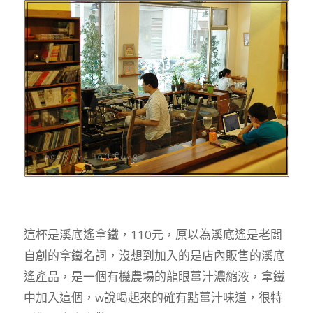
這杯是溪底遙拿鐵，110元，原以為溪底遙是老闆
自創的拿鐵名詞，沒想到加入的是店內販售的溪底
遙產品，是一個有機農場的龍眼薑汁濃縮液，拿鐵
中加入這個，w說喝起來的確有點薑汁味道，很特