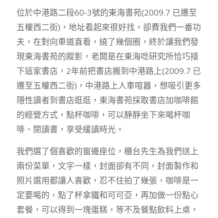
位於中港路二段60-3號的東海書苑(2009.7 已遷至
五權西二街)，地址看起來很好找，卻費我們一番功
夫，在對向車道直看，繞了幾個圈，終於讓我們發
現東海書苑的蹤影，老闆是在東海唸研究所恰巧接
下這家書店，2年前把書店搬到中港路上(2009.7 已
遷至五權西二街)，中港路上人車喧囂，想吸引更多
隱性讀者到書店逛逛，東海書苑採取書店加咖啡館
的經營方式，點杯咖啡，可以靜靜坐下來喝杯咖
啡、閱讀書，享受緩讀時光。
我們選了個喜歡的窗邊座位，櫃台先生為我們送上
兩份菜單，文字一樣，封面卻有不同，封面製作和
照片選用都讓人喜歡，忍不住拍了幾張，咖啡是一
定要喝的，點了杯拿鐵和可可亞，再加做一份點心
套餐，可以得到一塊蛋糕，等不及餐點飲料上桌，