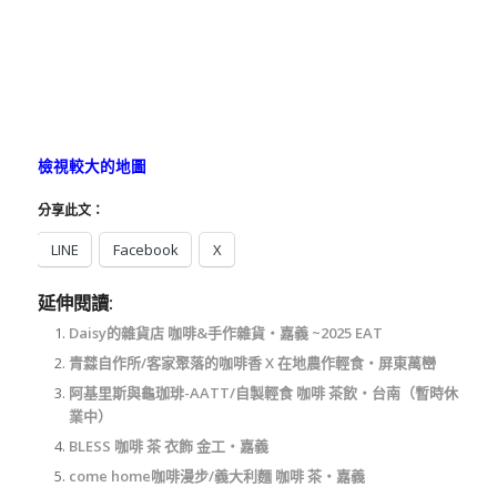
檢視較大的地圖
分享此文：
LINE
Facebook
X
延伸閱讀:
Daisy的雜貨店 咖啡&手作雜貨‧嘉義 ~2025 EAT
青㵘自作所/客家聚落的咖啡香 X 在地農作輕食‧屏東萬巒
阿基里斯與龜珈琲-AATT/自製輕食 咖啡 茶飲‧台南（暫時休
業中）
BLESS 咖啡 茶 衣飾 金工‧嘉義
come home咖啡漫步/義大利麵 咖啡 茶‧嘉義