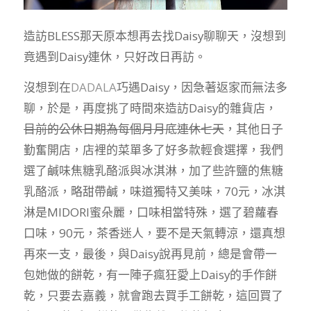
造訪BLESS那天原本想再去找Daisy聊聊天，沒想到
竟遇到Daisy連休，只好改日再訪。
沒想到在
DADALA
巧遇Daisy，因急著返家而無法多
聊，於是，再度挑了時間來造訪Daisy的雜貨店，
目前的公休日期為每個月月底連休七天
，其他日子
勤奮開店，店裡的菜單多了好多款輕食選擇，我們
選了鹹味焦糖乳酪派與冰淇淋，加了些許鹽的焦糖
乳酪派，略甜帶鹹，味道獨特又美味，70元，冰淇
淋是MIDORI蜜朵麗，口味相當特殊，選了碧蘿春
口味，90元，茶香迷人，要不是天氣轉涼，還真想
再來一支，最後，與Daisy說再見前，總是會帶一
包她做的餅乾，有一陣子瘋狂愛上Daisy的手作餅
乾，只要去嘉義，就會跑去買手工餅乾，這回買了