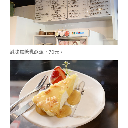
鹹味焦糖乳酪派，70元。