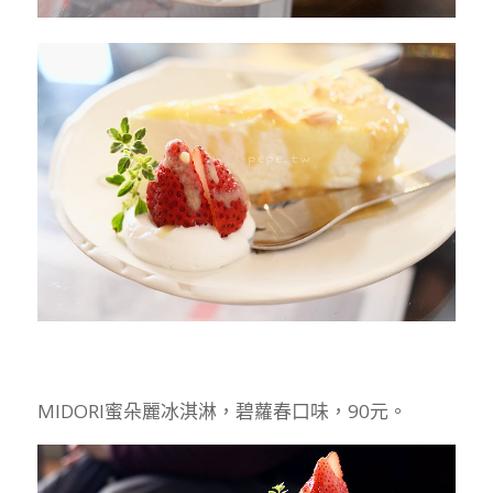
MIDORI蜜朵麗冰淇淋，碧蘿春口味，90元。