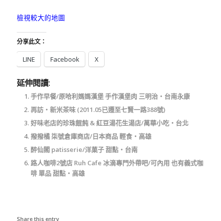
檢視較大的地圖
分享此文：
LINE
Facebook
X
延伸閱讀:
手作早餐/原哈利媽媽漢堡 手作漢堡肉 三明治‧台南永康
再訪‧新米茶味 (2011.05已遷至七賢一路388號)
好味老店的珍珠餛飩 & 紅豆湯花生湯店/萬華小吃‧台北
撥撥橘 柒號倉庫商店/日本商品 輕食‧高雄
醉仙閣 patisserie/洋菓子 甜點‧台南
路人咖啡2號店 Ruh Cafe 冰滴專門外帶吧/可內用 也有義式咖
啡 單品 甜點‧高雄
Share this entry