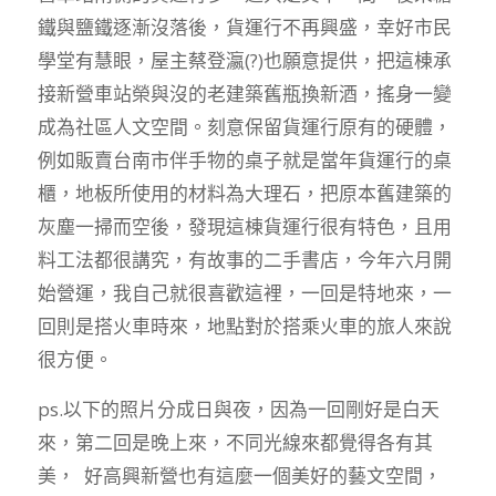
鐵與鹽鐵逐漸沒落後，貨運行不再興盛，幸好市民
學堂有慧眼，屋主蔡登瀛(?)也願意提供，把這棟承
接新營車站榮與沒的老建築舊瓶換新酒，搖身一變
成為社區人文空間。刻意保留貨運行原有的硬體，
例如販賣台南市伴手物的桌子就是當年貨運行的桌
櫃，地板所使用的材料為大理石，把原本舊建築的
灰塵一掃而空後，發現這棟貨運行很有特色，且用
料工法都很講究，有故事的二手書店，今年六月開
始營運，我自己就很喜歡這裡，一回是特地來，一
回則是搭火車時來，地點對於搭乘火車的旅人來說
很方便。
ps.以下的照片分成日與夜，因為一回剛好是白天
來，第二回是晚上來，不同光線來都覺得各有其
美， 好高興新營也有這麼一個美好的藝文空間，