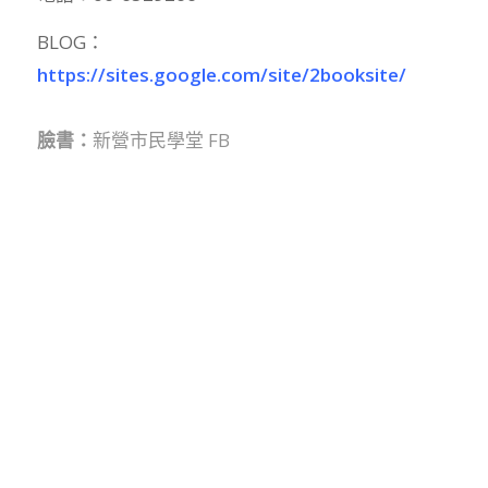
BLOG：
https://sites.google.com/site/2booksite/
臉書：
新營市民學堂 FB