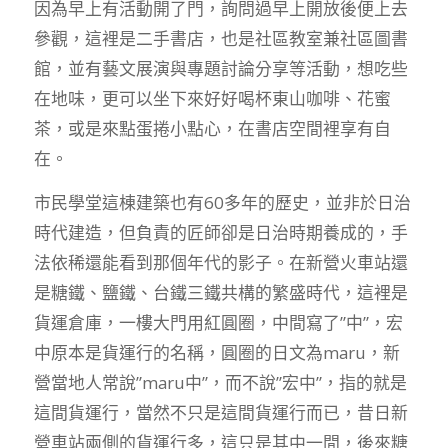
因為早上有活動開了門，詢問過早上開放後便上去
參觀，這裡是二手書店，也是社區教室兼社區圖書
館，並有藝文展演與專題討論分享等活動，想吃些
在地味，更可以坐下來好好喝杯東山咖啡、花蜜
茶，或是來點蛋捲小點心，在書店空間裡享有自
在。
市民學堂這棟建築也有60多年的歷史，並非於日治
時代建造，但負責的匠師卻是日治時期養成的，手
法依稀還能看到那個年代的影子。在新營火車站還
是糖鐵、鹽鐵、台鐵三鐵共構的繁盛時代，這裡是
貨運倉庫，一樓大門用紅圓圈，中間寫了”中”，宏
中原本是貨運行的名稱，圓圈的日文為maru，新
營當地人常說”maru中”，而不說”宏中”，指的就是
這間貨運行，當然不只是這間貨運行而已，昔日新
營車站兩側的貨運行多，這只是其中一間，後來糖