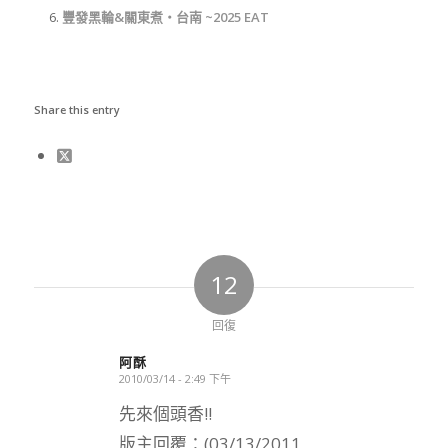
豐發黑輪&關東煮‧台南 ~2025 EAT
Share this entry
12
回復
阿酥
2010/03/14 - 2:49 下午
says:
先來個頭香!!
版主回覆：(03/13/2011