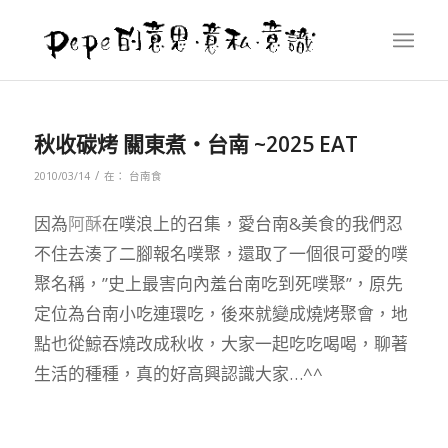
秋收碳烤 關東煮‧台南 ~2025 EAT
/
2010/03/14
在：
台南食
因為
阿酥
在噗浪上的召集，愛台南&美食的我們忍
不住去湊了二腳報名噗聚，還取了一個很可愛的噗
聚名稱，”史上最害向內羞台南吃到死噗聚”，原先
定位為台南小吃連環吃，後來就變成燒烤聚會，地
點也從鯨吞燒改成秋收，大家一起吃吃喝喝，聊著
生活的種種，真的好高興認識大家…^^