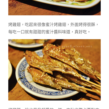
烤雞翅，吃起來很像蜜汁烤雞翅，外面烤得很酥，
每吃一口就有甜甜的蜜汁醬料味道，真好吃。