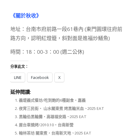
《關於秋收》
地址：台南市府前路一段61巷內 (東門圓環往府前
路方向，認明紅燈籠，斜對面是進福炒鱔魚)
時間：18：00-3：00 (週二公休)
分享此文：
LINE
Facebook
X
延伸閱讀:
義堤義式餐坊/吃到飽的6種副食‧嘉義
夜宵三民街‧ 山水關東煮 烤黑輪米血 ~2025 EAT
黑輪伯黑輪攤‧高雄福安路 ~2025 EAT
屋台車燒烤/2010.10‧台南新營
翰林茶坊 關東煮‧台南新天地 ~2025 EAT