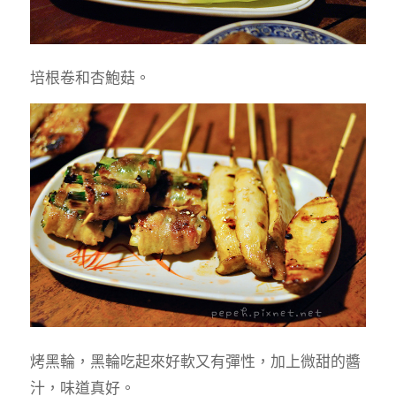
培根卷和杏鮑菇。
烤黑輪，黑輪吃起來好軟又有彈性，加上微甜的醬
汁，味道真好。