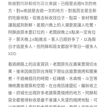
秋收對
阿酥
和
橘色惡女
來說，已經是去過N次的地
方，對w來說是去過一次的地方，對我而言是全新
的吃飯地點，從進去秋收找位子、點菜、食材等都
讓我感到新鮮，星期六晚上的人潮更是讓人吃驚，
阿酥說原本要訂位的，老闆說晚上6點來一定有位
子，那天晚上6點進去，客人已經好多了，以為假
日才這麼多人，但阿酥和惡女都說平常日一樣多人
XDD
看過網路上的店家資訊，老闆原先在廣東賣現切水
果，後來因故回到台灣租下現址店面賣燒烤和關東
煮，不過幾個月的時間，紅磚牆、木桌椅、斗笠等
傳統農舍建築和空間，在台南迅速竄紅，繼秋收之
後，府城也出現許多老建築賣燒烤的地方，阿酥和
惡女都覺得秋收是最不會讓人失望的燒烤地點，可