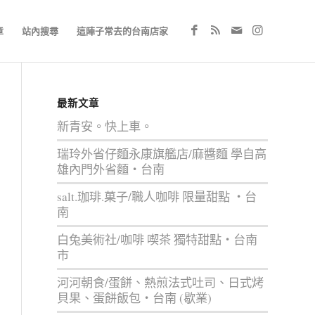
章
站內搜尋
這陣子常去的台南店家
最新文章
新青安。快上車。
瑞玲外省仔麵永康旗艦店/麻醬麵 學自高
雄內門外省麵‧台南
salt.珈琲.菓子/職人咖啡 限量甜點 ‧台
南
白兔美術社/咖啡 喫茶 獨特甜點‧台南
市
河河朝食/蛋餅、熱煎法式吐司、日式烤
貝果、蛋餅飯包‧台南 (歇業)