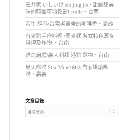
石井家 いしいけ shi jing jia / 甜鹹都美
味的韓國可頌鬆餅Croffle‧台南
若生 靜巷/台電老宿舍的咖啡香‧高雄
有麥點手作料理 /蕎麥麵 各式特色蕎麥
料理及炸物 ‧台南
貓島廚房/義大利麵 港點 選物‧台南
星火咖啡 Star Mine/直火自家烘焙咖
啡‧嘉義
文章目錄
文
章
目
錄