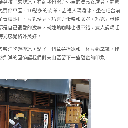
帶著孩子來吃冰，看到我們努力停車的漂亮女店員，趕緊
免費停車區，10點多的柴洋，店裡人聲鼎沸，坐在吧台前
了青梅蘇打、豆乳瑪芬、巧克力蛋糕和咖啡，巧克力蛋糕
都是自己很愛的滋味，就連熱咖啡也很不錯，友人說喝起
時光感覺格外美好。
去柴洋吃碗挫冰，點了一個草莓挫冰和一杯豆奶拿鐵，挫
訪柴洋的回憶讓我們對東山區留下一些甜蜜的印象。