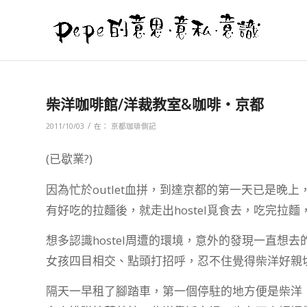
柴洋咖啡館/洋裁教室&咖啡‧京都
/
2011/10/03
在：
京都珈琲側記
(已歇業?)
因為忙於outlet血拼，到達京都的第一天已是晚上，趕
有好吃的拉麵後，就走出hostel覓食去，吃完拉
想多認識hostel周遭的環境，意外的發現一直想去
女孩四目相交、點頭打招呼，忍不住覺得柴洋好親
隔天一早租了腳踏車，第一個停駐的地方便是柴洋