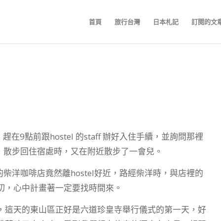
首頁
旅行台灣
日本札記
訂閱的文
在9點前跟hostel 的staff 辦好入住手續，並詢問那裡
麵，散步回住宿處時，又在附近散步了一會兒。
的柴洋咖啡店竟然離hostel好近，路經柴洋時，與店裡的
切，心中計畫著一定要找時間來。
，這天的東山區正好是六道珍皇寺舉行儀式的第一天，好