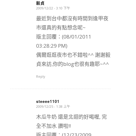
毅貞
2009/12/22 - 3:10 下午
says:
最近到台中都沒有時間到逢甲夜
市還真的有點想念呢~
版主回覆：(08/01/2011
03:28:29 PM)
偶爾逛逛夜市也不錯啦^^ 謝謝毅
貞來訪,你的blog也很有趣耶~^^
Reply
steeee1101
2009/12/25 - 1:38 上午
says:
木瓜牛奶 還是北迴的好喝喔, 完
全不加水 讚啦!!
版主回覆：(12/23/2009