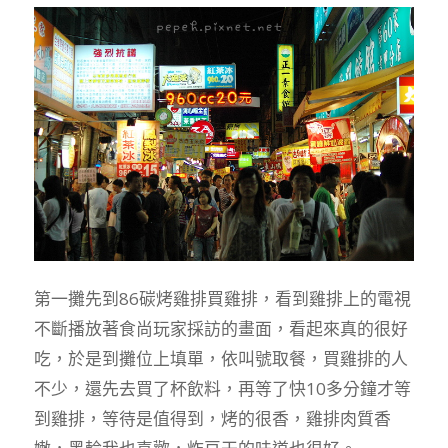
第一攤先到86碳烤雞排買雞排，看到雞排上的電視
不斷播放著食尚玩家採訪的畫面，看起來真的很好
吃，於是到攤位上填單，依叫號取餐，買雞排的人
不少，還先去買了杯飲料，再等了快10多分鐘才等
到雞排，等待是值得到，烤的很香，雞排肉質香