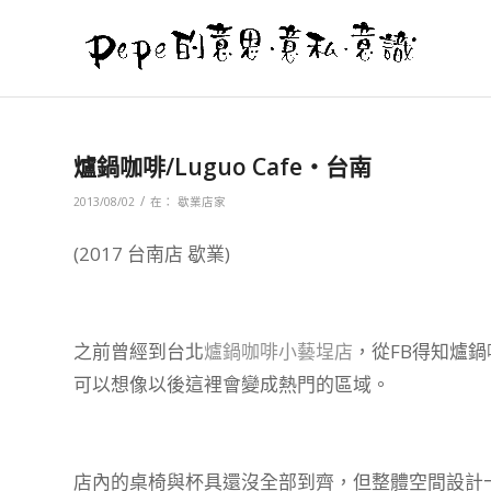
爐鍋咖啡/Luguo Cafe‧台南
/
2013/08/02
在：
歇業店家
(2017 台南店 歇業)
之前曾經到台北
爐鍋咖啡小藝埕店
，從FB得知爐
可以想像以後這裡會變成熱門的區域。
店內的桌椅與杯具還沒全部到齊，但整體空間設計