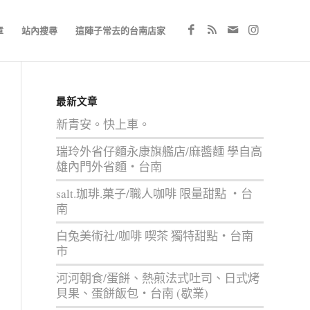
章
站內搜尋
這陣子常去的台南店家
最新文章
新青安。快上車。
瑞玲外省仔麵永康旗艦店/麻醬麵 學自高
雄內門外省麵‧台南
salt.珈琲.菓子/職人咖啡 限量甜點 ‧台
南
白兔美術社/咖啡 喫茶 獨特甜點‧台南
市
河河朝食/蛋餅、熱煎法式吐司、日式烤
貝果、蛋餅飯包‧台南 (歇業)