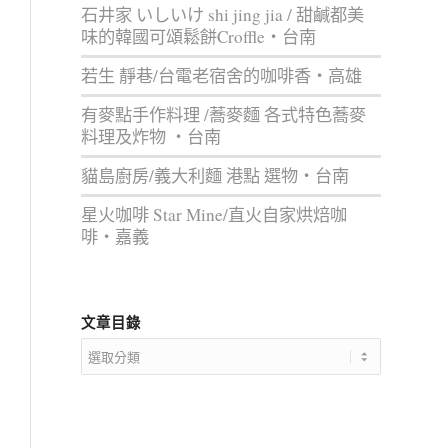
石井家 いしいけ shi jing jia / 甜鹹都美
味的韓國可頌鬆餅Croffle‧台南
若生 靜巷/台電老宿舍的咖啡香‧高雄
有麥點手作料理 /蕎麥麵 各式特色蕎麥
料理及炸物 ‧台南
貓島廚房/義大利麵 港點 選物‧台南
星火咖啡 Star Mine/直火自家烘焙咖
啡‧嘉義
文章目錄
文
章
目
錄