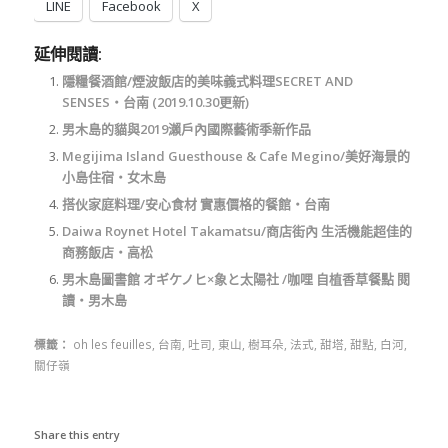
LINE
Facebook
X
延伸閱讀:
隱糧餐酒館/煙波飯店的美味義式料理SECRET AND
SENSES‧台南 (2019.10.30更新)
男木島的貓與2019瀨戶內國際藝術季新作品
Megijima Island Guesthouse & Cafe Megino/美好海景的
小島住宿‧女木島
搭伙家庭料理/安心食材 實惠價格的餐館‧台南
Daiwa Roynet Hotel Takamatsu/商店街內 生活機能超佳的
商務飯店‧高松
男木島圖書館 オギケノヒ×象と太陽社 /咖哩 自植香草餐點 閱
讀‧男木島
標籤：
oh les feuilles
,
台南
,
吐司
,
東山
,
樹耳朵
,
法式
,
甜塔
,
甜點
,
白河
,
關仔嶺
Share this entry