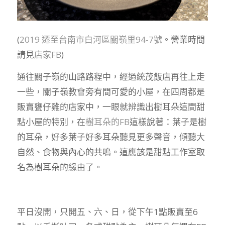
(
2019 遷至台南市白河區關嶺里94-7號
。營業時間
請見
店家FB
)
通往關子嶺的山路路程中，經過統茂飯店再往上走
一些，關子嶺教會旁有間可愛的小屋，在四周都是
販賣甕仔雞的店家中，一眼就辨識出樹耳朵這間甜
點小屋的特別，在
樹耳朵的FB
這樣說著：葉子是樹
的耳朵，好多葉子好多耳朵聽見更多聲音，傾聽大
自然、食物與內心的共鳴。這應該是甜點工作室取
名為樹耳朵的緣由了。
平日沒開，只開五、六、日，從下午1點販賣至6