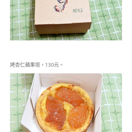
烤杏仁蘋果塔，130元。