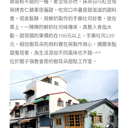
算是較不甜的一種，星空塔亦然，抹茶白巧紅豆塔
與烤杏仁蘋果塔偏甜，吃完口中盡是甜滋滋的甜料
香，塔皮鬆酥，用鮮奶製作的手撕吐司好香，放在
車上，一陣陣的鮮奶吐司味傳來，真教人食指大
動，甜塔類的單價約在100元以上，手撕吐司220
元，相信樹耳朵的用料實在與製作用心，偶爾來點
甜蜜塔香，為生活添加不同風味也不錯~^^
位於關子嶺教會旁的樹耳朵甜點工作室。