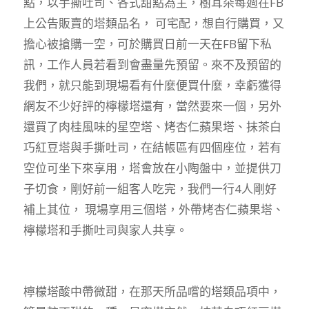
點，以手撕吐司、各式甜點為主，樹耳朵每週在FB
上公告販賣的塔類品名， 可宅配，想自行購買，又
擔心被搶購一空，可於購買日前一天在FB留下私
訊，工作人員若看到會盡量先預留。來不及預留的
我們，就只能到現場看有什麼便買什麼，幸虧獲得
網友不少好評的檸檬塔還有，當然要來一個，另外
還買了肉桂風味的星空塔、烤杏仁蘋果塔、抹茶白
巧紅豆塔與手撕吐司，在結帳區有四個座位，若有
空位可坐下來享用，塔會放在小陶盤中，並提供刀
子切食，剛好前一組客人吃完，我們一行4人剛好
補上其位， 現場享用三個塔，外帶烤杏仁蘋果塔、
檸檬塔和手撕吐司與家人共享。
檸檬塔酸中帶微甜，在那天所品嚐的塔類品項中，